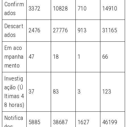
Confirm
3372
10828
710
14910
ados
Descart
2476
27776
913
31165
ados
Em aco
mpanha
47
18
1
66
mento
Investig
ação (Ú
37
83
3
123
ltimas 4
8 horas)
Notifica
5885
38687
1627
46199
dos