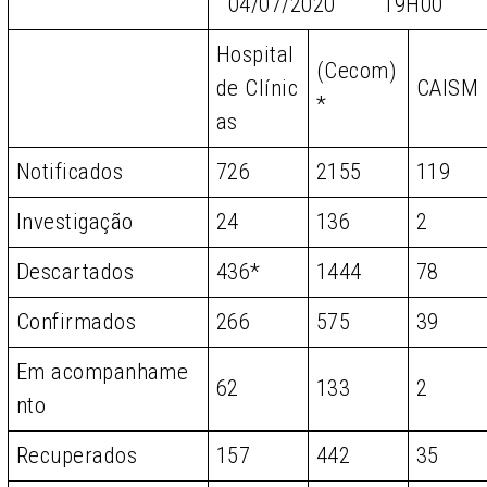
04/07/2020 19H00
Hospital
(Cecom)
de Clínic
CAISM
*
as
Notificados
726
2155
119
Investigação
24
136
2
Descartados
436*
1444
78
Confirmados
266
575
39
Em acompanhame
62
133
2
nto
Recuperados
157
442
35