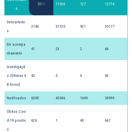
3511
11536
727
15774
s
Descartado
2746
31510
921
35177
s
Em acompa
41
23
2
66
nhamento
Investigaçã
o (Últimas 4
43
0
0
43
8 horas)
Notificados
6300
43046
1649
50995
Óbitos Covi
d-19 positiv
626
1
40
667
o