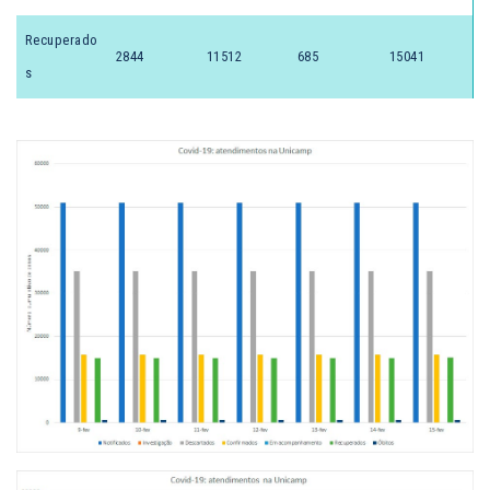
Recuperado
2844
11512
685
15041
s