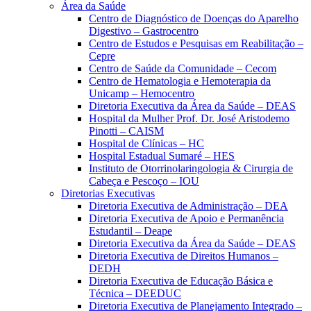
Área da Saúde
Centro de Diagnóstico de Doenças do Aparelho
Digestivo – Gastrocentro
Centro de Estudos e Pesquisas em Reabilitação –
Cepre
Centro de Saúde da Comunidade – Cecom
Centro de Hematologia e Hemoterapia da
Unicamp – Hemocentro
Diretoria Executiva da Área da Saúde – DEAS
Hospital da Mulher Prof. Dr. José Aristodemo
Pinotti – CAISM
Hospital de Clínicas – HC
Hospital Estadual Sumaré – HES
Instituto de Otorrinolaringologia & Cirurgia de
Cabeça e Pescoço – IOU
Diretorias Executivas
Diretoria Executiva de Administração – DEA
Diretoria Executiva de Apoio e Permanência
Estudantil – Deape
Diretoria Executiva da Área da Saúde – DEAS
Diretoria Executiva de Direitos Humanos –
DEDH
Diretoria Executiva de Educação Básica e
Técnica – DEEDUC
Diretoria Executiva de Planejamento Integrado –