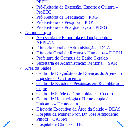
PRDU
Pró-Reitoria de Extensão, Esporte e Cultura –
ProEEC
Pró-Reitoria de Graduação – PRG
Pró-Reitoria de Pesquisa – PRP
Pró-Reitoria de Pós-graduação – PRPG
Administração
Assessoria de Economia e Planejamento –
AEPLAN
Diretoria Geral de Administração – DGA
Diretoria Geral de Recursos Humanos – DGRH
Prefeitura do Campus de Barão Geraldo
Secretaria de Administração Regional – SAR
Área da Saúde
Centro de Diagnóstico de Doenças do Aparelho
Digestivo – Gastrocentro
Centro de Estudos e Pesquisas em Reabilitação –
Cepre
Centro de Saúde da Comunidade – Cecom
Centro de Hematologia e Hemoterapia da
Unicamp – Hemocentro
Diretoria Executiva da Área da Saúde – DEAS
Hospital da Mulher Prof. Dr. José Aristodemo
Pinotti – CAISM
Hospital de Clínicas – HC