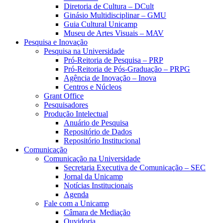
Diretoria de Cultura – DCult
Ginásio Multidisciplinar – GMU
Guia Cultural Unicamp
Museu de Artes Visuais – MAV
Pesquisa e Inovação
Pesquisa na Universidade
Pró-Reitoria de Pesquisa – PRP
Pró-Reitoria de Pós-Graduação – PRPG
Agência de Inovação – Inova
Centros e Núcleos
Grant Office
Pesquisadores
Produção Intelectual
Anuário de Pesquisa
Repositório de Dados
Repositório Institucional
Comunicação
Comunicação na Universidade
Secretaria Executiva de Comunicação – SEC
Jornal da Unicamp
Notícias Institucionais
Agenda
Fale com a Unicamp
Câmara de Mediação
Ouvidoria