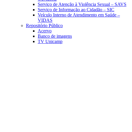
Serviço de Atenção à Violência Sexual – SAVS
Serviço de Informação ao Cidadão – SIC
Veículo Interno de Atendimento em Saúde –
VIDAS
Repositório Público
Acervo
Banco de imagens
TV Unicamp
Link para o Facebook
Link para o Linkedin