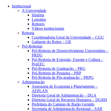
Página Inicial Portal Unicamp
Conteúdo principal
Menu principal
Rodapé
Institucional
A Universidade
História
Logotipo
Reitores
Vídeos institucionais
Reitoria
Coordenadoria Geral da Universidade – CGU
Gabinete do Reitor – GR
Pró-Reitorias
Pró-Reitoria de Desenvolvimento Universitário –
PRDU
Pró-Reitoria de Extensão, Esporte e Cultura –
ProEEC
Pró-Reitoria de Graduação – PRG
Pró-Reitoria de Pesquisa – PRP
Pró-Reitoria de Pós-graduação – PRPG
Administração
Assessoria de Economia e Planejamento –
AEPLAN
Diretoria Geral de Administração – DGA
Diretoria Geral de Recursos Humanos – DGRH
Prefeitura do Campus de Barão Geraldo
Secretaria de Administração Regional – SAR