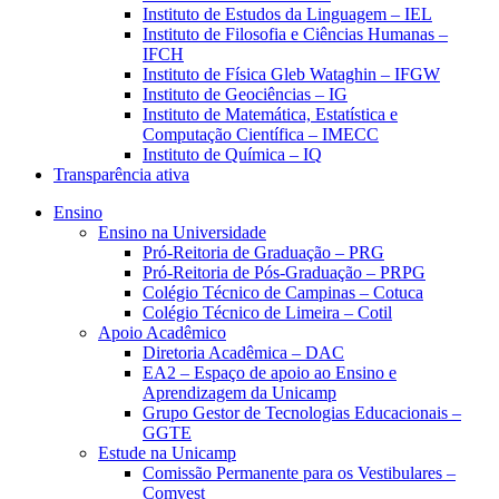
Instituto de Estudos da Linguagem – IEL
Instituto de Filosofia e Ciências Humanas –
IFCH
Instituto de Física Gleb Wataghin – IFGW
Instituto de Geociências – IG
Instituto de Matemática, Estatística e
Computação Científica – IMECC
Instituto de Química – IQ
Transparência ativa
Ensino
Ensino na Universidade
Pró-Reitoria de Graduação – PRG
Pró-Reitoria de Pós-Graduação – PRPG
Colégio Técnico de Campinas – Cotuca
Colégio Técnico de Limeira – Cotil
Apoio Acadêmico
Diretoria Acadêmica – DAC
EA2 – Espaço de apoio ao Ensino e
Aprendizagem da Unicamp
Grupo Gestor de Tecnologias Educacionais –
GGTE
Estude na Unicamp
Comissão Permanente para os Vestibulares –
Comvest