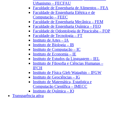
Urbanismo – FECFAU
Faculdade de Engenharia de Alimentos – FEA
Faculdade de Engenharia Elétrica e de
Computação – FEEC
Faculdade de Engenharia Mecânica – FEM
Faculdade de Engenharia Química – FEQ
Faculdade de Odontologia de Piracicaba – FOP
Faculdade de Tecnologia – FT
Instituto de Artes – IA
Instituto de Biologia – IB
Instituto de Computação – IC
Instituto de Economia – IE
Instituto de Estudos da Linguagem – IEL
Instituto de Filosofia e Ciências Humanas –
IFCH
Instituto de Física Gleb Wataghin – IFGW
Instituto de Geociências – IG
Instituto de Matemática, Estatística e
Computação Científica – IMECC
Instituto de Química – IQ
Transparência ativa
Aumentar fonte