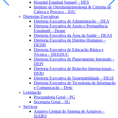
Slide anterior
Pró
Hospital Estadual Sumaré – HES
Instituto de Otorrinolaringologia & Cirurgia de
Cabeça e Pescoço – IOU
Diretorias Executivas
Diretoria Executiva de Administração – DEA
Diretoria Executiva de Apoio e Permanência
Estudantil – Deape
Diretoria Executiva da Área da Saúde – DEAS
Diretoria Executiva de Direitos Humanos –
DEDH
Diretoria Executiva de Educação Básica e
Técnica – DEEDUC
Diretoria Executiva de Planejamento Integrado –
DEPI
Diretoria Executiva de Relações Internacionais –
DERI
Diretoria Executiva de Sustentabilidade – DExS
Diretoria Executiva de Tecnologia de Informação
e Comunicação – Detic
Legislação
Procuradoria Geral – PG
Secretaria Geral – SG
Serviços
Arquivo Central do Sistema de Arquivos –
SIARQ