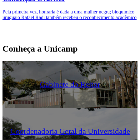
E
t
Pela primeira vez, honraria é dada a uma mulher negra; bioquímico
uruguaio Rafael Radi também recebeu o reconhecimento acadêmico
Conheça a Unicamp
Gabinete do Reitor
Coordenadoria Geral da Universidade