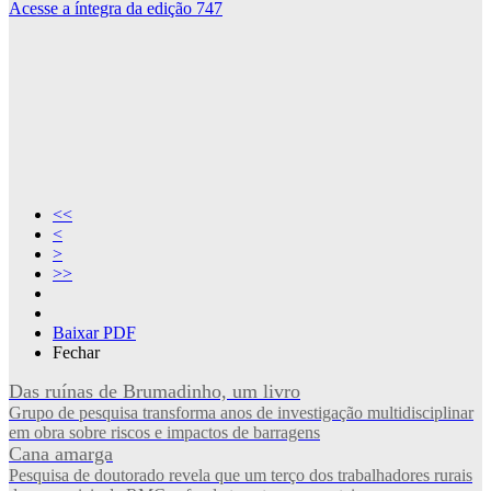
Acesse a íntegra da edição 747
Primeira página
<<
Voltar
<
Próxima página
>
Última página
>>
Aumentar
Diminuir
Baixar PDF
Fechar
Das ruínas de Brumadinho, um livro
Grupo de pesquisa transforma anos de investigação multidisciplinar
em obra sobre riscos e impactos de barragens
Cana amarga
Pesquisa de doutorado revela que um terço dos trabalhadores rurais