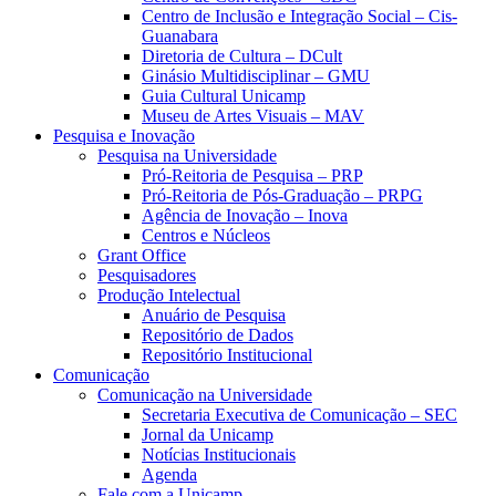
Centro de Inclusão e Integração Social – Cis-
Guanabara
Diretoria de Cultura – DCult
Ginásio Multidisciplinar – GMU
Guia Cultural Unicamp
Museu de Artes Visuais – MAV
Pesquisa e Inovação
Pesquisa na Universidade
Pró-Reitoria de Pesquisa – PRP
Pró-Reitoria de Pós-Graduação – PRPG
Agência de Inovação – Inova
Centros e Núcleos
Grant Office
Pesquisadores
Produção Intelectual
Anuário de Pesquisa
Repositório de Dados
Repositório Institucional
Comunicação
Comunicação na Universidade
Secretaria Executiva de Comunicação – SEC
Jornal da Unicamp
Notícias Institucionais
Agenda
Fale com a Unicamp