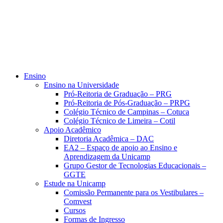
Ensino
Ensino na Universidade
Pró-Reitoria de Graduação – PRG
Pró-Reitoria de Pós-Graduação – PRPG
Colégio Técnico de Campinas – Cotuca
Colégio Técnico de Limeira – Cotil
Apoio Acadêmico
Diretoria Acadêmica – DAC
EA2 – Espaço de apoio ao Ensino e
Aprendizagem da Unicamp
Grupo Gestor de Tecnologias Educacionais –
GGTE
Estude na Unicamp
Comissão Permanente para os Vestibulares –
Comvest
Cursos
Formas de Ingresso