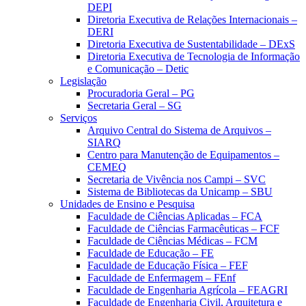
DEPI
Diretoria Executiva de Relações Internacionais –
DERI
Diretoria Executiva de Sustentabilidade – DExS
Diretoria Executiva de Tecnologia de Informação
e Comunicação – Detic
Legislação
Procuradoria Geral – PG
Secretaria Geral – SG
Serviços
Arquivo Central do Sistema de Arquivos –
SIARQ
Centro para Manutenção de Equipamentos –
CEMEQ
Secretaria de Vivência nos Campi – SVC
Sistema de Bibliotecas da Unicamp – SBU
Unidades de Ensino e Pesquisa
Faculdade de Ciências Aplicadas – FCA
Faculdade de Ciências Farmacêuticas – FCF
Faculdade de Ciências Médicas – FCM
Faculdade de Educação – FE
Faculdade de Educação Física – FEF
Faculdade de Enfermagem – FEnf
Faculdade de Engenharia Agrícola – FEAGRI
Faculdade de Engenharia Civil, Arquitetura e