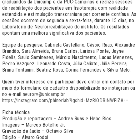
graduandos da Unicamp e da PUC-Campinas e realiza sessões
de reabilitação dos pacientes em fisioterapia com realidade
estendida e estimulação transcraniana por corrente contínua. As
sessões ocorrem de segunda a sexta-feira, durante 15 dias, no
Laboratório de Neurorreabilitação do instituto. Os resultados
apontam uma melhora significativa dos pacientes.
Equipe da pesquisa: Gabriela Castellano, Cássio Ruas, Alexandre
Brandão, Sara Almeida, Bruna Carlos, Larissa Ponte, Jayne
Fidelis, Saulo Samineses, Márcio Nascimento, Lucas Menezes,
Pedro Vazquez, Leonardo Costa, Júlia Calixto, Júlia Pereira,
Bruna Fontanini, Beatriz Rosa, Corina Fernandes e Silvia Melo.
Quem tiver interesse em participar deve entrar em contato por
meio do formulário de cadastro disponibilizado no instagram ou
no e-mail
neurorv@unicamp.br
https://instagram.com/phinerlab?igshid=MzRlODBiNWFlZA==
.
Ficha técnica
Produção e reportagem – Andrea Ruas e Hebe Rios
Imagens – Marcos Botelho Jr.
Gravação de áudio – Octávio Silva
Edição – Alvaro Godoi