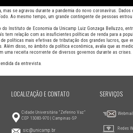
ra, mas se agravou durante a pandemia do novo coronavírus. Dados
eríodo. Ao mesmo tempo, um grande contingente de pessoas entrou
 do Instituto de Economia da Unicamp Luiz Gonzaga Belluzzo, entr
s tem relação com as insuficientes políticas de renda para a popu
e políticas mais efetivas de tributação dos grandes lucros, que e
s. Além disso, no âmbito da política econômica, avalia que as med
m uma receita recorrente de diversos governos durante as crises.
endida da entrevista.
LOCALIZAÇÃO E CONTATO
SERVIÇOS
Cidade Universitária "Zeferino Vaz"
Webmai
CEP 13083-970 | Campinas-SP
Redes W
sic@unicamp.br