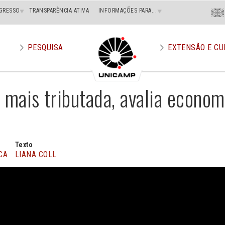
Menu
GRESSO
TRANSPARÊNCIA ATIVA
INFORMAÇÕES PARA...
En
Superi
Direito
PESQUISA
EXTENSÃO E CU
 mais tributada, avalia econo
Texto
CA
LIANA COLL