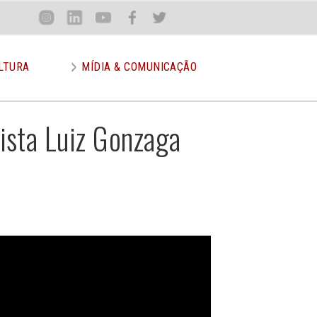
Loca
Inst
Lin
You
Face
Twit
or
LTURA
MÍDIA & COMUNICAÇÃO
mista Luiz Gonzaga