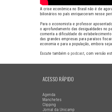
A crise econômica no Brasil não é de ago
bilionários no país enriqueceram nesse p
Para o economista e professor aposentado
o aprofundamento das desigualdades no paí
comenta a dificuldade do estabelecimento d
das grandes empresas para paraísos fiscai
economia e para a população, embora seja
Escute também o
podcast
, com versão est
ACESSO RÁPIDO
Agenda
Manchetes
Clipping
Jornal da Unicamp