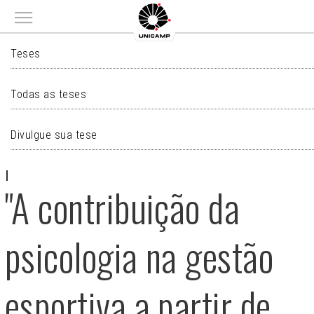
Main menu
TESES
Teses
Todas as teses
Divulgue sua tese
"A contribuição da
psicologia na gestão
esportiva a partir de