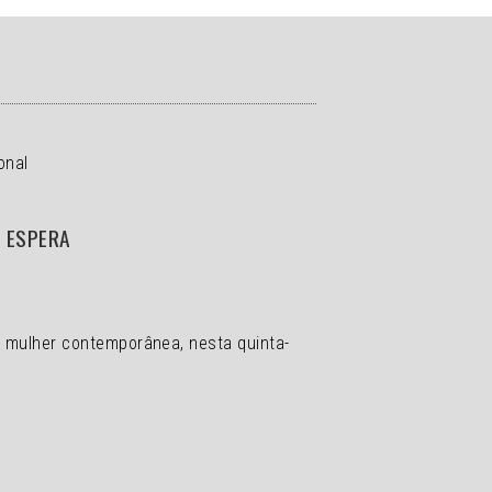
onal
E ESPERA
a mulher contemporânea, nesta quinta-