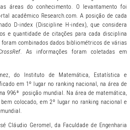
sas áreas do conhecimento. O levantamento foi
portal acadêmico Research.com. A posição de cada
do D-index (Discipline H-index), que considera
os e quantidade de citações para cada disciplina
, foram combinados dados bibliométricos de várias
CrossRef
. As informações foram coletadas em
ez, do Instituto de Matemática, Estatística e
ificado em 1
º
lugar no ranking nacional, na área de
 na 996
ª
posição mundial. Na área de matemática,
 bem colocado, em 2
º
lugar no ranking nacional e
o mundial.
osé Cláudio Geromel, da Faculdade de Engenharia