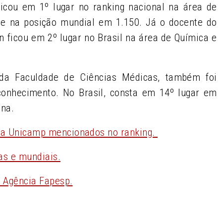
ficou em 1
º
lugar no ranking nacional na área de
a e na posição mundial em 1.150. Já o docente do
n ficou em 2
º
lugar no Brasil na área de Química e
 da Faculdade de Ciências Médicas, também foi
conhecimento. No Brasil, consta em 14
º
lugar em
ina.
 da Unicamp mencionados no ranking.
ras e mundiais.
a Agência Fapesp.