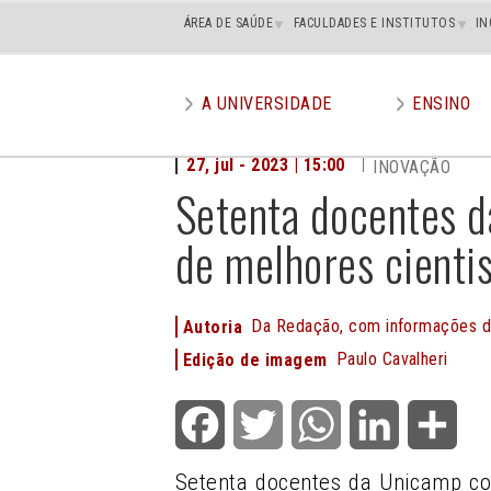
Main
ÁREA DE SAÚDE
FACULDADES E INSTITUTOS
IN
superior
A UNIVERSIDADE
ENSINO
Main
menu
27, jul - 2023 | 15:00
INOVAÇÃO
Setenta docentes d
de melhores cienti
Da Redação, com informações d
Autoria
Paulo Cavalheri
Edição de imagem
Facebook
Twitter
WhatsApp
LinkedIn
Shar
Setenta docentes da Unicamp co