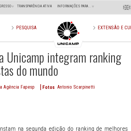
Menu
GRESSO
TRANSPARÊNCIA ATIVA
INFORMAÇÕES PARA...
En
Superi
Direito
PESQUISA
EXTENSÃO E CU
a Unicamp integram ranking
stas do mundo
a Agência Fapesp
Antonio Scarpinetti
Fotos
e
nstam na segunda edição do ranking de melhores