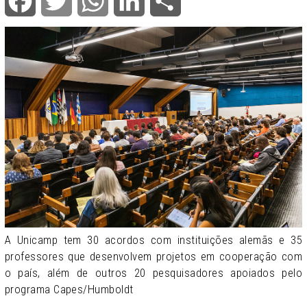
Facebook
Twitter
WhatsApp
LinkedIn
Share
A Unicamp tem 30 acordos com instituições alemãs e 35
professores que desenvolvem projetos em cooperação com
o país, além de outros 20 pesquisadores apoiados pelo
programa Capes/Humboldt