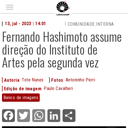
Main menu
13, jul - 2023 | 14:01
COMUNIDADE INTERNA
Fernando Hashimoto assume
direção do Instituto de
Artes pela segunda vez
Tote Nunes
Antoninho Perri
Autoria
Fotos
Paulo Cavalheri
Edição de imagem
Banco
Banco de imagens
de
imagens
Facebook
Twitter
WhatsApp
LinkedIn
Share