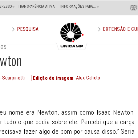
Menu
GRESSO
TRANSPARÊNCIA ATIVA
INFORMAÇÕES PARA...
En
Superi
Direito
PESQUISA
EXTENSÃO E CU
COS
ewton
 Scarpinetti
Alex Calixto
Edição de imagem
e
meu nome era Newton, assim como Isaac Newton,
r tudo o que podia sobre ele. Percebi que a carga
cisava fazer algo de bom por causa disso.” Seria