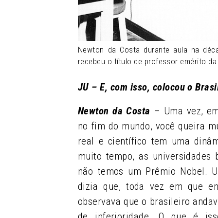
Newton da Costa durante aula na déc
recebeu o título de professor emérito d
JU – E, com isso, colocou o Brasi
Newton da Costa
– Uma vez, em 
no fim do mundo, você queira mu
real e científico tem uma dinâ
muito tempo, as universidades b
não temos um Prêmio Nobel. Um
dizia que, toda vez em que enc
observava que o brasileiro and
de inferioridade. O que é i