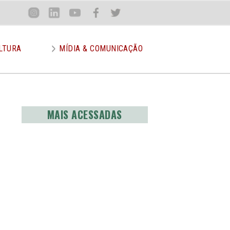
Loca
Inst
Lin
You
Face
Twit
or
LTURA
MÍDIA & COMUNICAÇÃO
MAIS ACESSADAS