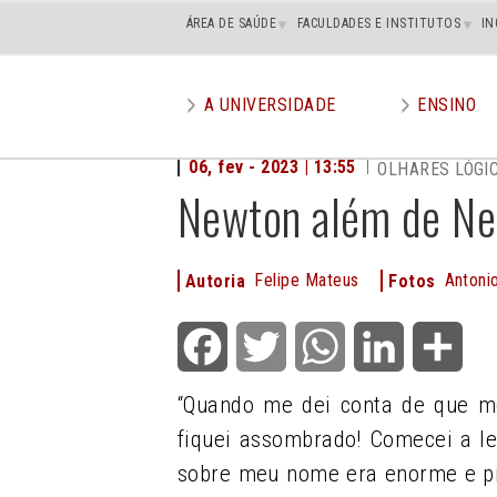
Main
ÁREA DE SAÚDE
FACULDADES E INSTITUTOS
IN
superior
A UNIVERSIDADE
ENSINO
Main
menu
06, fev - 2023 | 13:55
OLHARES LÓGI
Newton além de N
Felipe Mateus
Antonio
Autoria
Fotos
Facebook
Twitter
WhatsApp
LinkedIn
Shar
“Quando me dei conta de que 
fiquei assombrado! Comecei a le
sobre meu nome era enorme e pre