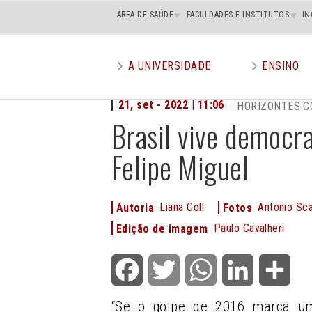
Main
ÁREA DE SAÚDE
FACULDADES E INSTITUTOS
IN
superior
A UNIVERSIDADE
ENSINO
Main
menu
21, set - 2022 | 11:06
HORIZONTES 
Brasil vive democra
Felipe Miguel
Liana Coll
Antonio Sca
Autoria
Fotos
Paulo Cavalheri
Edição de imagem
Facebook
Twitter
WhatsApp
LinkedIn
Shar
“Se o golpe de 2016 marca um