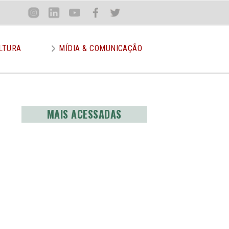
Loca
Inst
Lin
You
Face
Twit
or
LTURA
MÍDIA & COMUNICAÇÃO
MAIS ACESSADAS