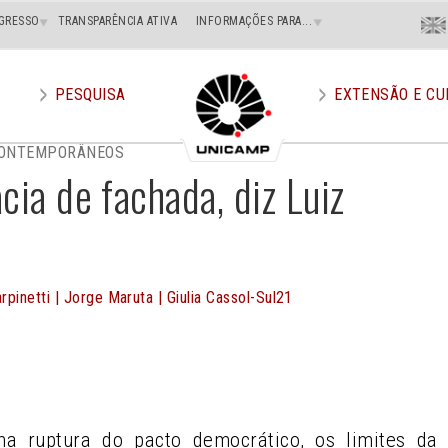
Menu
GRESSO
TRANSPARÊNCIA ATIVA
INFORMAÇÕES PARA...
En
Superi
Direito
PESQUISA
EXTENSÃO E CU
CONTEMPORÂNEOS
cia de fachada, diz Luiz
rpinetti | Jorge Maruta | Giulia Cassol-Sul21
e
a ruptura do pacto democrático, os limites da