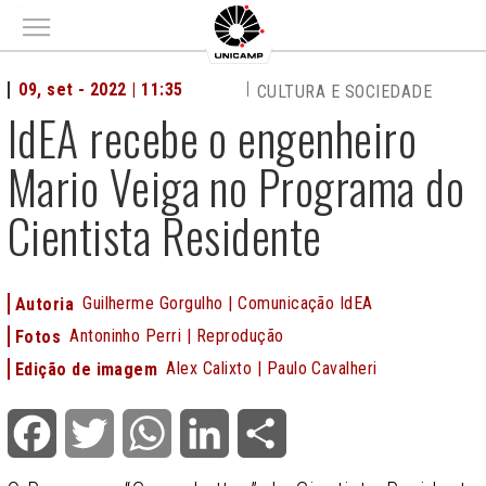
Main menu
09, set - 2022 | 11:35
CULTURA E SOCIEDADE
IdEA recebe o engenheiro
Mario Veiga no Programa do
Cientista Residente
Guilherme Gorgulho | Comunicação IdEA
Autoria
Antoninho Perri | Reprodução
Fotos
Alex Calixto | Paulo Cavalheri
Edição de imagem
Facebook
Twitter
WhatsApp
LinkedIn
Share