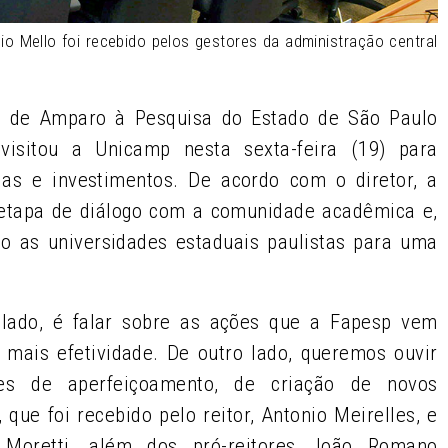
nio Mello foi recebido pelos gestores da administração central
ão de Amparo à Pesquisa do Estado de São Paulo
 visitou a Unicamp nesta sexta-feira (19) para
ias e investimentos. De acordo com o diretor, a
 etapa de diálogo com a comunidade acadêmica e,
do as universidades estaduais paulistas para uma
m lado, é falar sobre as ações que a Fapesp vem
 mais efetividade. De outro lado, queremos ouvir
ades de aperfeiçoamento, de criação de novos
, que foi recebido pelo reitor, Antonio Meirelles, e
a Moretti, além dos pró-reitores João Romano