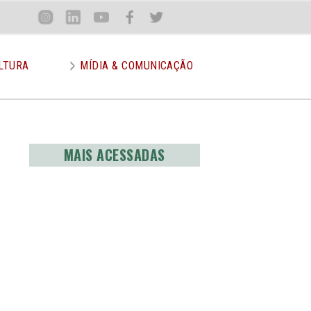
Loca
Inst
Lin
You
Face
Twit
or
LTURA
MÍDIA & COMUNICAÇÃO
MAIS ACESSADAS