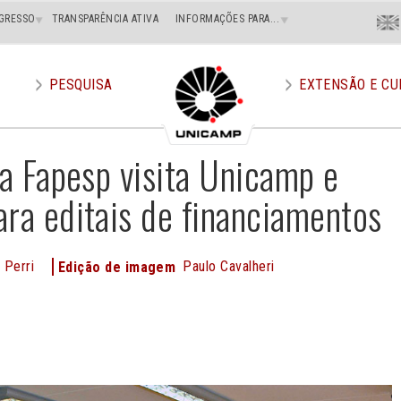
Menu
GRESSO
TRANSPARÊNCIA ATIVA
INFORMAÇÕES PARA...
En
Superi
Direito
PESQUISA
EXTENSÃO E CU
da Fapesp visita Unicamp e
ara editais de financiamentos
 Perri
Paulo Cavalheri
Edição de imagem
e