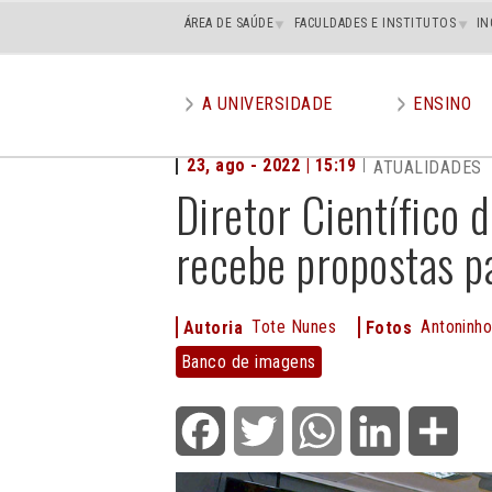
Main
ÁREA DE SAÚDE
FACULDADES E INSTITUTOS
IN
superior
A UNIVERSIDADE
ENSINO
Main
menu
23, ago - 2022 | 15:19
ATUALIDADES
Diretor Científico 
recebe propostas p
Tote Nunes
Antoninho
Autoria
Fotos
Banco
Banco de imagens
de
imagens
Facebook
Twitter
WhatsApp
LinkedIn
Shar