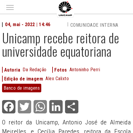
Main menu
04, mai - 2022 | 14:46
COMUNIDADE INTERNA
Unicamp recebe reitora de
universidade equatoriana
Da Redação
Antoninho Perri
Autoria
Fotos
Alex Calixto
Edição de imagem
Banco
Banco de imagens
de
imagens
Facebook
Twitter
WhatsApp
LinkedIn
Share
O reitor da Unicamp, Antonio José de Almeida
Meirelles, e Cecília Paredes, reitora da Escola