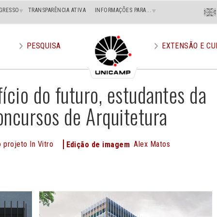
Menu
GRESSO
TRANSPARÊNCIA ATIVA
INFORMAÇÕES PARA...
En
Superi
Direito
PESQUISA
EXTENSÃO E CU
ício do futuro, estudantes da
ncursos de Arquitetura
projeto In Vitro
Alex Matos
Edição de imagem
e