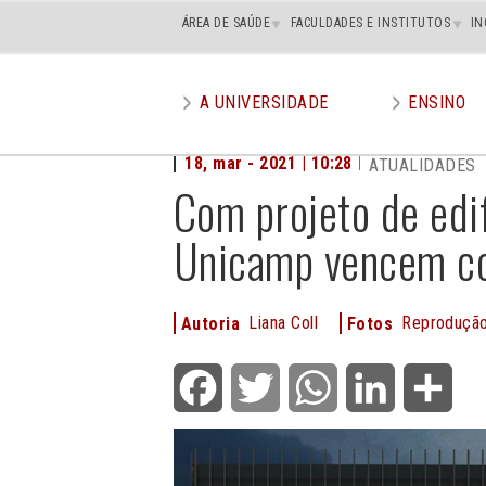
Main
ÁREA DE SAÚDE
FACULDADES E INSTITUTOS
IN
superior
A UNIVERSIDADE
ENSINO
Main
menu
18, mar - 2021 | 10:28
ATUALIDADES
Com projeto de edif
Unicamp vencem co
Liana Coll
Reprodução 
Autoria
Fotos
Facebook
Twitter
WhatsApp
LinkedIn
Shar