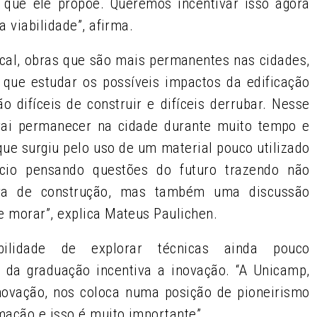
 o que ele propõe. Queremos incentivar isso agora
 viabilidade”, afirma.
tical, obras que são mais permanentes nas cidades,
ue estudar os possíveis impactos da edificação
são difíceis de construir e difíceis derrubar. Nesse
vai permanecer na cidade durante muito tempo e
que surgiu pelo uso de um material pouco utilizado
ício pensando questões do futuro trazendo não
ora de construção, mas também uma discussão
 morar”, explica Mateus Paulichen.
ilidade de explorar técnicas ainda pouco
as da graduação incentiva a inovação. “A Unicamp,
novação, nos coloca numa posição de pioneirismo
mação e isso é muito importante”.