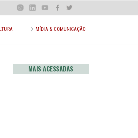
Loca
Inst
Lin
You
Face
Twit
or
LTURA
MÍDIA & COMUNICAÇÃO
MAIS ACESSADAS