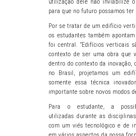
utilização dele não inviabilize
para que no futuro possamos ter a
Por se tratar de um edifício ver
os estudantes também apontam q
foi central.
“Edifícios verticais 
contexto de ser uma obra que 
dentro do contexto da inovação, 
no Brasil, projetamos um edif
somente essa técnica inovad
importante sobre novos modos de
Para o estudante, a possib
utilizadas durante as disciplin
com um viés tecnológico e de i
em vários aspectos da nossa for