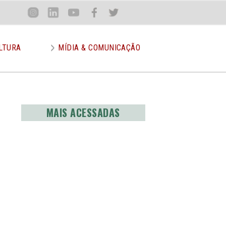
Loca
Inst
Lin
You
Face
Twit
or
LTURA
MÍDIA & COMUNICAÇÃO
MAIS ACESSADAS