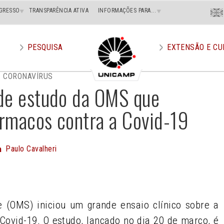
Menu
GRESSO
TRANSPARÊNCIA ATIVA
INFORMAÇÕES PARA...
En
Superi
Direito
PESQUISA
EXTENSÃO E CU
CORONAVÍRUS
de estudo da OMS que
ármacos contra a Covid-19
Paulo Cavalheri
m
e
 (OMS) iniciou um grande ensaio clínico sobre a
ovid-19. O estudo, lançado no dia 20 de março, é