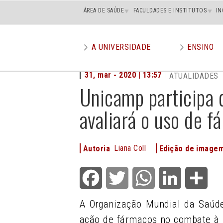
Main
ÁREA DE SAÚDE
FACULDADES E INSTITUTOS
IN
superior
A UNIVERSIDADE
ENSINO
Main
menu
31, mar - 2020 | 13:57
ATUALIDADES
Unicamp participa 
avaliará o uso de f
Liana Coll
Autoria
Edição de image
Facebook
Twitter
WhatsApp
LinkedIn
Shar
A Organização Mundial da Saúde
ação de fármacos no combate à C