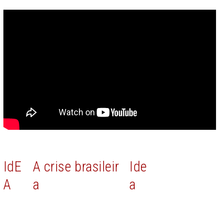
IdE
A crise brasileir
Ide
A
a
a