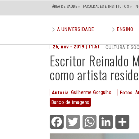
Main
ÁREA DE SAÚDE
FACULDADES E INSTITUTOS
IN
superior
A UNIVERSIDADE
ENSINO
Main
menu
26, nov - 2019 | 11:51
CULTURA E SO
Escritor Reinaldo 
como artista resid
Guilherme Gorgulho
A
Autoria
Fotos
Banco
Banco de imagens
de
imagens
Facebook
Twitter
WhatsApp
LinkedIn
Shar