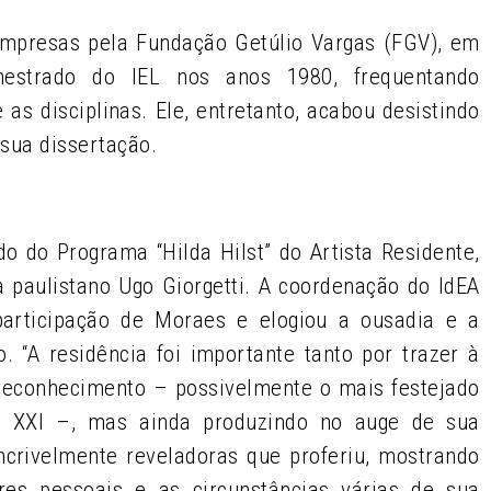
mpresas pela Fundação Getúlio Vargas (FGV), em
estrado do IEL nos anos 1980, frequentando
s disciplinas. Ele, entretanto, acabou desistindo
sua dissertação.
do do Programa “Hilda Hilst” do Artista Residente,
 paulistano Ugo Giorgetti. A coordenação do IdEA
articipação de Moraes e elogiou a ousadia e a
. “A residência foi importante tanto por trazer à
reconhecimento – possivelmente o mais festejado
lo XXI –, mas ainda produzindo no auge de sua
incrivelmente reveladoras que proferiu, mostrando
res pessoais e as circunstâncias várias de sua