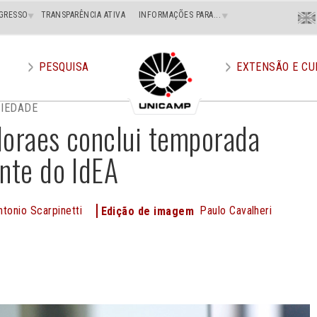
Menu
GRESSO
TRANSPARÊNCIA ATIVA
INFORMAÇÕES PARA...
En
Superi
Direito
PESQUISA
EXTENSÃO E CU
CIEDADE
Moraes conclui temporada
ente do IdEA
ntonio Scarpinetti
Paulo Cavalheri
Edição de imagem
e