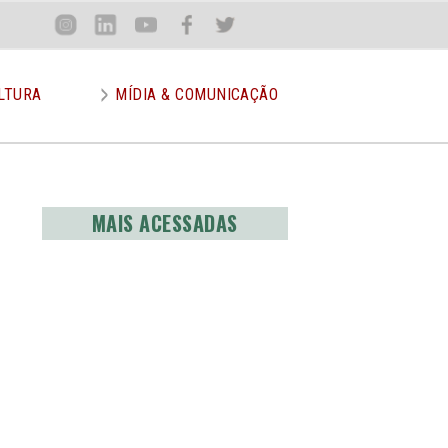
Loca
Inst
Lin
You
Face
Twit
or
LTURA
MÍDIA & COMUNICAÇÃO
MAIS ACESSADAS