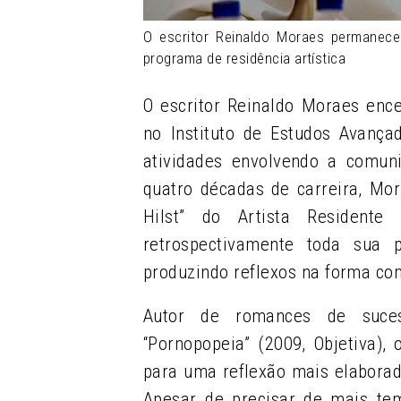
O escritor Reinaldo Moraes permanece
programa de residência artística
O escritor Reinaldo Moraes enc
no Instituto de Estudos Avanç
atividades envolvendo a comun
quatro décadas de carreira, Mo
Hilst” do Artista Resident
retrospectivamente toda sua 
produzindo reflexos na forma co
Autor de romances de suces
“Pornopopeia” (2009, Objetiva),
para uma reflexão mais elabora
Apesar de precisar de mais te