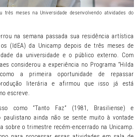
u três meses na Universidade desenvolvendo atividades do
errou na semana passada sua residência artística
ados (IdEA) da Unicamp depois de três meses de
idade da universidade e o público externo. Com
raes considerou a experiência no Programa “Hilda
e como a primeira oportunidade de repassar
produção literária e afirmou que isso já está
mo escreve.
so como “Tanto Faz” (1981, Brasiliense) e
 o paulistano ainda não se sente muito à vontade
da sobre o trimestre recém-encerrado na Unicamp.
mpo para processar essas atividades em sala de