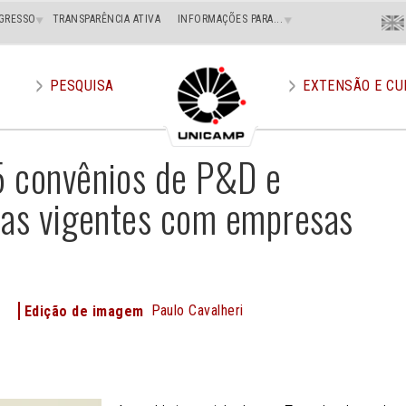
Menu
GRESSO
TRANSPARÊNCIA ATIVA
INFORMAÇÕES PARA...
En
Superi
Direito
PESQUISA
EXTENSÃO E CU
5 convênios de P&D e
ças vigentes com empresas
o
Paulo Cavalheri
Edição de imagem
e