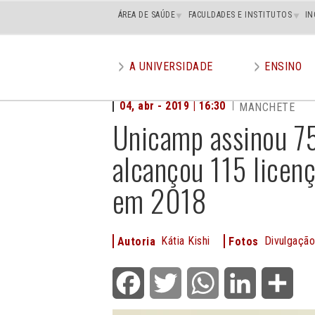
Main
ÁREA DE SAÚDE
FACULDADES E INSTITUTOS
IN
superior
A UNIVERSIDADE
ENSINO
Main
menu
04, abr - 2019 | 16:30
MANCHETE
Unicamp assinou 7
alcançou 115 licen
em 2018
Kátia Kishi
Divulgaçã
Autoria
Fotos
Facebook
Twitter
WhatsApp
LinkedIn
Shar