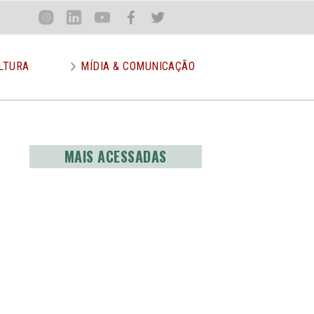
Loca
Inst
Lin
You
Face
Twit
or
LTURA
MÍDIA & COMUNICAÇÃO
MAIS ACESSADAS