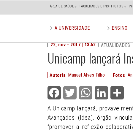
Main
ÁREA DE SAÚDE
FACULDADES E INSTITUTOS
IN
superior
A UNIVERSIDADE
ENSINO
Main
menu
22, nov - 2017 | 13:52
ATUALIDADES
Unicamp lançará In
Manuel Alves Filho
An
Autoria
Fotos
Facebook
Twitter
WhatsApp
LinkedIn
Shar
A Unicamp lançará, provavelmen
Avançados (Idea), órgão vincul
“promover a reflexão colaborat