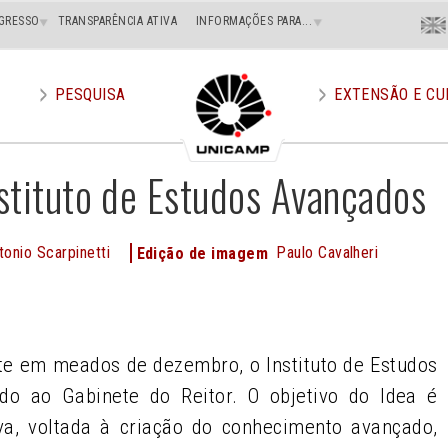
Menu
GRESSO
TRANSPARÊNCIA ATIVA
INFORMAÇÕES PARA...
En
Superi
Direito
PESQUISA
EXTENSÃO E CU
stituto de Estudos Avançados
tonio Scarpinetti
Paulo Cavalheri
Edição de imagem
e
te em meados de dezembro, o Instituto de Estudos
ado ao Gabinete do Reitor. O objetivo do Idea é
iva, voltada à criação do conhecimento avançado,