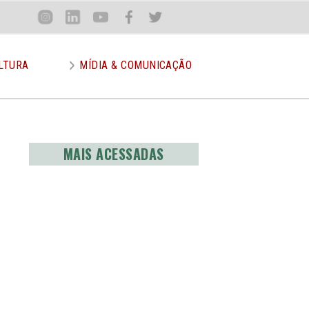
Loca
Inst
Lin
You
Face
Twit
or
LTURA
MÍDIA & COMUNICAÇÃO
MAIS ACESSADAS