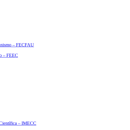
rbanismo – FECFAU
ão – FEEC
o Científica – IMECC