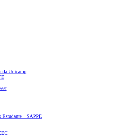
m da Unicamp
TE
vest
 ao Estudante – SAPPE
oEEC