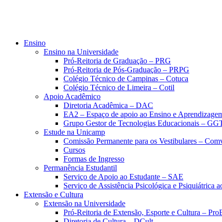
Ensino
Ensino na Universidade
Pró-Reitoria de Graduação – PRG
Pró-Reitoria de Pós-Graduação – PRPG
Colégio Técnico de Campinas – Cotuca
Colégio Técnico de Limeira – Cotil
Apoio Acadêmico
Diretoria Acadêmica – DAC
EA2 – Espaço de apoio ao Ensino e Aprendizage
Grupo Gestor de Tecnologias Educacionais – GG
Estude na Unicamp
Comissão Permanente para os Vestibulares – Com
Cursos
Formas de Ingresso
Permanência Estudantil
Serviço de Apoio ao Estudante – SAE
Serviço de Assistência Psicológica e Psiquiátrica
Extensão e Cultura
Extensão na Universidade
Pró-Reitoria de Extensão, Esporte e Cultura – Pr
Diretoria de Cultura – DCult