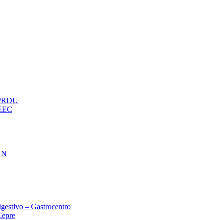
– PRDU
oEEC
AN
gestivo – Gastrocentro
Cepre