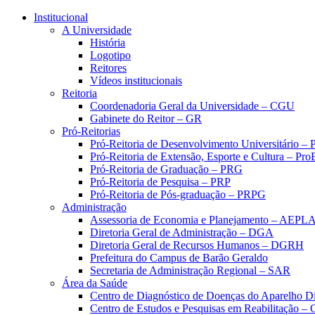
Conteúdo principal
Menu principal
Rodapé
Institucional
A Universidade
História
Logotipo
Reitores
Vídeos institucionais
Reitoria
Coordenadoria Geral da Universidade – CGU
Gabinete do Reitor – GR
Pró-Reitorias
Pró-Reitoria de Desenvolvimento Universitário 
Pró-Reitoria de Extensão, Esporte e Cultura – Pr
Pró-Reitoria de Graduação – PRG
Pró-Reitoria de Pesquisa – PRP
Pró-Reitoria de Pós-graduação – PRPG
Administração
Assessoria de Economia e Planejamento – AEPL
Diretoria Geral de Administração – DGA
Diretoria Geral de Recursos Humanos – DGRH
Prefeitura do Campus de Barão Geraldo
Secretaria de Administração Regional – SAR
Área da Saúde
Centro de Diagnóstico de Doenças do Aparelho Di
Centro de Estudos e Pesquisas em Reabilitação – 