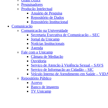
Grant Office
Pesquisadores
Produção Intelectual
Anuário de Pesquisa
Repositório de Dados
Repositório Institucional
Comunicação
Comunicação na Universidade
Secretaria Executiva de Comunicação – SEC
Jornal da Unicamp
Notícias Institucionais
Agenda
Fale com a Unicamp
Câmara de Mediação
Ouvidoria
Serviço de Atenção à Violência Sexual – SAVS
Serviço de Informação ao Cidadão – SIC
Veículo Interno de Atendimento em Saúde – VID
Repositório Público
Acervo
Banco de imagens
TV Unicamp
Link para o Faceboo