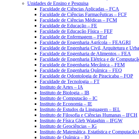
Unidades de Ensino e Pesquisa
Faculdade de Ciências Aplicadas – FCA
Faculdade de Ciências Farmacêuticas – FCF
Faculdade de Ciências Médicas – FCM
Faculdade de Educação – FE
Faculdade de Educação Física – FEF
Faculdade de Enfermagem – FEnf
Faculdade de Engenharia Agrícola – FEAGRI
Faculdade de Engenharia Civil, Arquitetura e U
Faculdade de Engenharia de Alimentos – FEA
Faculdade de Engenharia Elétrica e de Computaç
Faculdade de Engenharia Mecânica – FEM
Faculdade de Engenharia Química – FEQ
Faculdade de Odontologia de Piracicaba – FOP
Faculdade de Tecnologia – FT
Instituto de Artes – IA
Instituto de Biologia – IB
Instituto de Computação – IC
Instituto de Economia – IE
Instituto de Estudos da Linguagem – IEL
Instituto de Filosofia e Ciências Humanas – IFCH
Instituto de Física Gleb Wataghin – IFGW
Instituto de Geociências – IG
Instituto de Matemática, Estatística e Computaçã
Instituto de Química – IQ