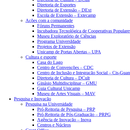
Diretoria de Esportes
Diretoria de Extensão – DExt
Escola de Extensão – Extecamp
Ações com a comunidade
Fóruns Permanentes
Incubadora Tecnológica de Cooperativas Popular
Museu Exploratório de Ciências
Programa UniversIdade
Projetos de Extensão
Unicamp de Portas Abertas – UPA
Cultura e esporte
Casa do Lago
Centro de Convenções – CDC
Centro de Inclusão e Integração Social – Cis-Gua
Diretoria de Cultura – DCult
Ginásio Multidisciplinar – GMU
Guia Cultural Unicamp
Museu de Artes Visuais – MAV
Pesquisa e Inovação
Pesquisa na Universidade
Pró-Reitoria de Pesquisa – PRP
Pró-Reitoria de Pós-Graduação – PRPG
Agência de Inovação – Inova
Centros e Núcleos