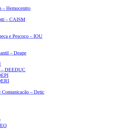
p – Hemocentro
notti – CAISM
abeça e Pescoço – IOU
antil – Deape
H
ica – DEEDUC
 DEPI
 DERI
 e Comunicação – Detic
Q
MEQ