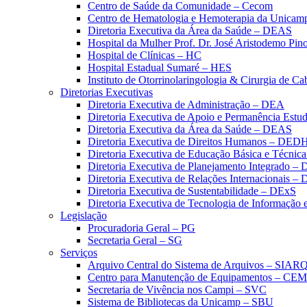
Centro de Saúde da Comunidade – Cecom
Centro de Hematologia e Hemoterapia da Unicam
Diretoria Executiva da Área da Saúde – DEAS
Hospital da Mulher Prof. Dr. José Aristodemo Pi
Hospital de Clínicas – HC
Hospital Estadual Sumaré – HES
Instituto de Otorrinolaringologia & Cirurgia de C
Diretorias Executivas
Diretoria Executiva de Administração – DEA
Diretoria Executiva de Apoio e Permanência Estud
Diretoria Executiva da Área da Saúde – DEAS
Diretoria Executiva de Direitos Humanos – DED
Diretoria Executiva de Educação Básica e Técn
Diretoria Executiva de Planejamento Integrado –
Diretoria Executiva de Relações Internacionais –
Diretoria Executiva de Sustentabilidade – DExS
Diretoria Executiva de Tecnologia de Informação
Legislação
Procuradoria Geral – PG
Secretaria Geral – SG
Serviços
Arquivo Central do Sistema de Arquivos – SIAR
Centro para Manutenção de Equipamentos – CE
Secretaria de Vivência nos Campi – SVC
Sistema de Bibliotecas da Unicamp – SBU