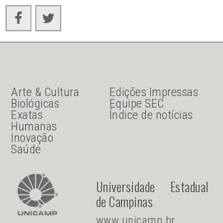
JU Menu acesso rápido
JU menu sanduiche
Arte & Cultura
Edições Impressas
Biológicas
Equipe SEC
Exatas
Índice de notícias
Humanas
Inovação
Saúde
Universidade Estadual
de Campinas
www.unicamp.br