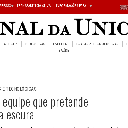
Menu
GRESSO
TRANSPARÊNCIA ATIVA
INFORMAÇÕES PARA...
En
Superi
Direito
ARTIGOS
BIOLÓGICAS
ESPECIAL
EXATAS & TECNOLÓGICAS
SAÚDE
S E TECNOLÓGICAS
a equipe que pretende
a escura