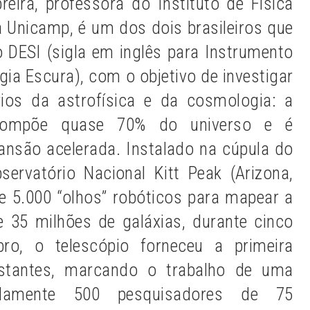
eira, professora do Instituto de Física
 Unicamp, é um dos dois brasileiros que
o DESI (sigla em inglês para Instrumento
ia Escura), com o objetivo de investigar
ios da astrofísica e da cosmologia: a
 compõe quase 70% do universo e é
ansão acelerada. Instalado na cúpula do
servatório Nacional Kitt Peak (Arizona,
e 5.000 “olhos” robóticos para mapear a
 e 35 milhões de galáxias, durante cinco
o, o telescópio forneceu a primeira
stantes, marcando o trabalho de uma
damente 500 pesquisadores de 75