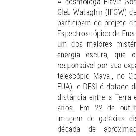
A cosmóloga Flávia Sobr
Gleb Wataghin (IFGW) da
participam do projeto d
Espectroscópico de Energ
um dos maiores mistér
energia escura, que
responsável por sua exp
telescópio Mayal, no Ob
EUA), o DESI é dotado d
distância entre a Terra
anos. Em 22 de outubr
imagem de galáxias di
década de aproxima