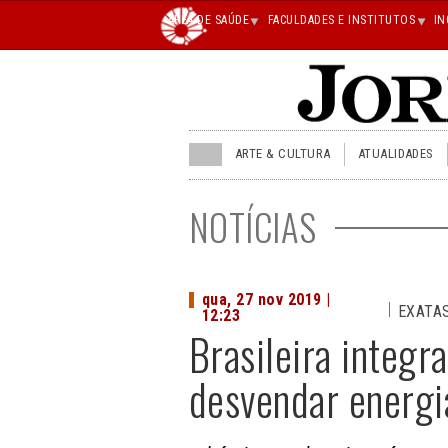
Main
ÁREA DE SAÚDE
FACULDADES E INSTITUTOS
IN
superior
JU
ARTE & CULTURA
ATUALIDADES
menu
superior
NOTÍCIAS
qua, 27 nov 2019 |
EXATA
12:23
Brasileira integr
desvendar energi