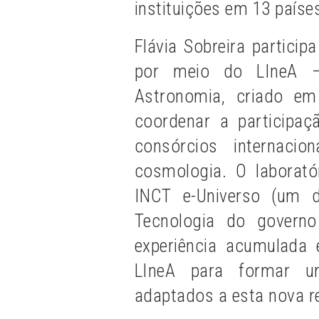
instituições em 13 paíse
Flávia Sobreira partici
por meio do LIneA – L
Astronomia, criado e
coordenar a participaç
consórcios internaci
cosmologia. O laborató
INCT e-Universo (um d
Tecnologia do governo
experiência acumulada e
LIneA para formar u
adaptados a esta nova r