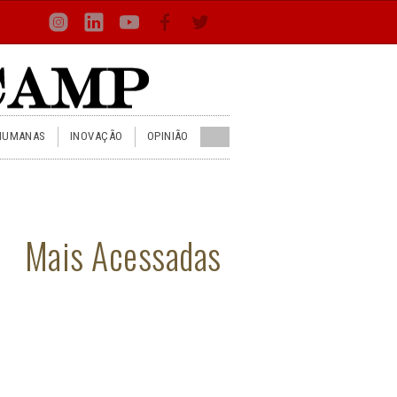
Loca
Busca
Inst
Lin
You
Face
Twit
or
HUMANAS
INOVAÇÃO
OPINIÃO
Mais Acessadas