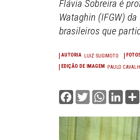
Flávia Sobreira é pro
Wataghin (IFGW) da 
brasileiros que part
AUTORIA
FOTO
LUIZ SUGIMOTO
EDIÇÃO DE IMAGEM
PAULO CAVALH
Facebook
Twitter
WhatsApp
LinkedI