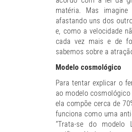
acordo com a lei da gr
matéria. Mas imagin
afastando uns dos outro
e, como a velocidade n
cada vez mais e de fo
sabemos sobre a atração
Modelo cosmol
ógico
Para tentar explicar o f
ao modelo cosmológico a
ela compõe cerca de 70%
funciona como uma anti
“Trata-se do modelo 