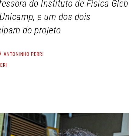
fessora do Instituto de Física Gleb
Unicamp, e um dos dois
icipam do projeto
S
ANTONINHO PERRI
ERI
n
Share