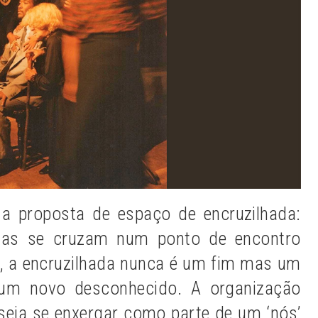
a proposta de espaço de encruzilhada:
órias se cruzam num ponto de encontro
 a encruzilhada nunca é um fim mas um
 um novo desconhecido. A organização
seja se enxergar como parte de um ‘nós’