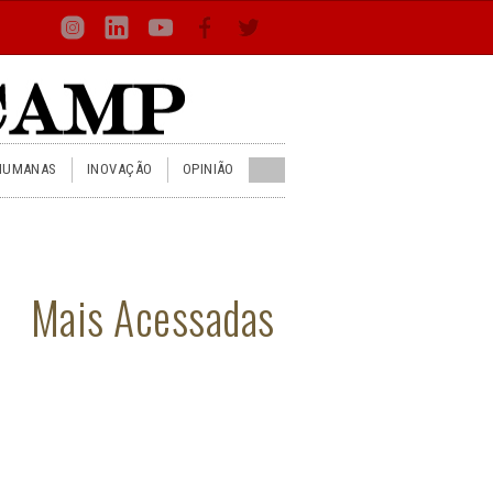
Loca
Busca
Inst
Lin
You
Face
Twit
or
HUMANAS
INOVAÇÃO
OPINIÃO
Mais Acessadas