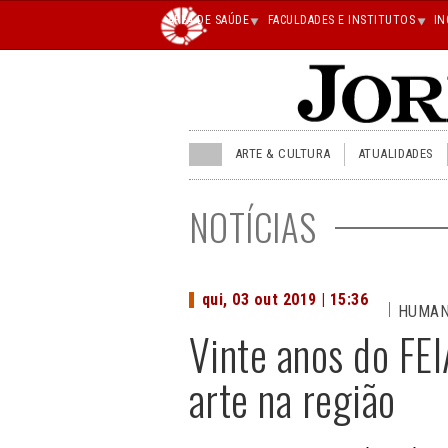
Main
ÁREA DE SAÚDE
FACULDADES E INSTITUTOS
IN
superior
JU
ARTE & CULTURA
ATUALIDADES
menu
superior
NOTÍCIAS
qui, 03 out 2019 | 15:36
HUMA
Vinte anos do FEI
arte na região