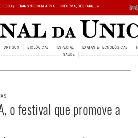
Menu
GRESSO
TRANSPARÊNCIA ATIVA
INFORMAÇÕES PARA...
En
Superi
Direito
ARTIGOS
BIOLÓGICAS
ESPECIAL
EXATAS & TECNOLÓGICAS
SAÚDE
NAS
A, o festival que promove a