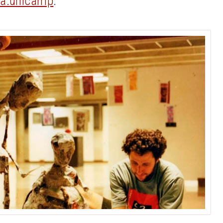
ia.unicamp
.