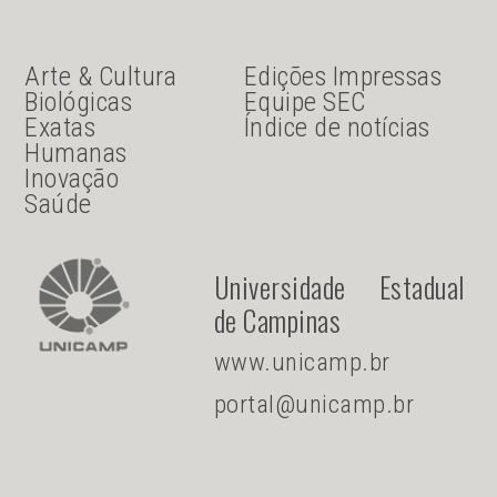
JU Menu acesso rápido
JU menu sanduiche
Arte & Cultura
Edições Impressas
Biológicas
Equipe SEC
Exatas
Índice de notícias
Humanas
Inovação
Saúde
Universidade Estadual
de Campinas
www.unicamp.br
portal@unicamp.br