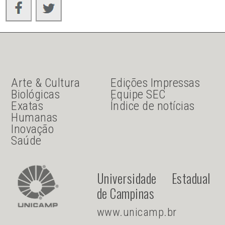
JU Menu acesso rápido
JU menu sanduiche
Arte & Cultura
Edições Impressas
Biológicas
Equipe SEC
Exatas
Índice de notícias
Humanas
Inovação
Saúde
Universidade Estadual
de Campinas
www.unicamp.br