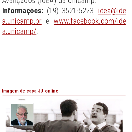
Avançados (IdEA) da Unicamp.
Informações:
(19) 3521-5223,
idea@ide
a.unicamp.br
e
www.facebook.com/ide
a.unicamp/
.
Imagem de capa JU-online