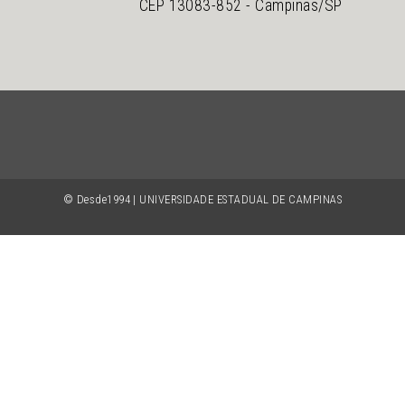
CEP 13083-852 - Campinas/SP
© Desde1994 | UNIVERSIDADE ESTADUAL DE CAMPINAS