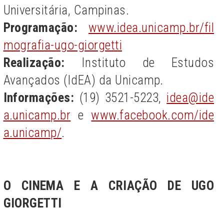
Universitária, Campinas.
Programação:
www.idea.unicamp.br/fil
mografia-ugo-giorgetti
Realização:
Instituto de Estudos
Avançados (IdEA) da Unicamp.
Informações:
(19) 3521-5223,
idea@ide
a.unicamp.br
e
www.facebook.com/ide
a.unicamp/
.
O CINEMA E A CRIAÇÃO DE UGO
GIORGETTI