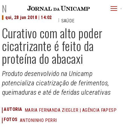
JU
NOTÍCIAS
menu
qui, 28 jun 2018 | 14:02
SAÚDE
superi
Curativo com alto poder
cicatrizante é feito da
proteína do abacaxi
Produto desenvolvido na Unicamp
potencializa cicatrização de ferimentos,
queimaduras e até de feridas ulcerativas
AUTORIA
MARIA FERNANDA ZIEGLER | AGÊNCIA FAPESP
FOTOS
ANTONINHO PERRI