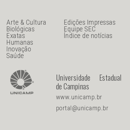
JU Menu acesso rápido
JU menu sanduiche
Arte & Cultura
Edições Impressas
Biológicas
Equipe SEC
Exatas
Índice de notícias
Humanas
Inovação
Saúde
Universidade Estadual
de Campinas
www.unicamp.br
portal@unicamp.br