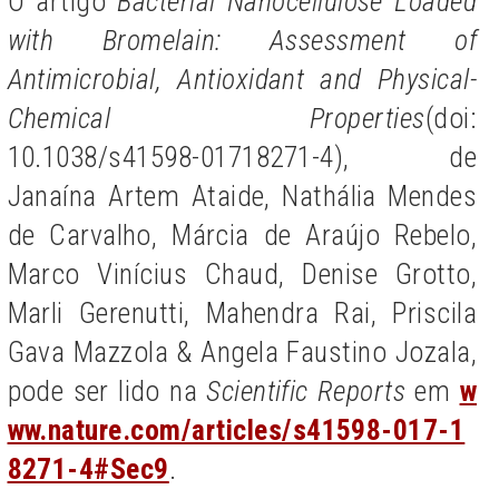
O artigo
Bacterial Nanocellulose Loaded
with Bromelain: Assessment of
Antimicrobial, Antioxidant and Physical-
Chemical Properties
(doi:
10.1038/s41598-01718271-4), de
Janaína Artem Ataide, Nathália Mendes
de Carvalho, Márcia de Araújo Rebelo,
Marco Vinícius Chaud, Denise Grotto,
Marli Gerenutti, Mahendra Rai, Priscila
Gava Mazzola & Angela Faustino Jozala,
pode ser lido na
Scientific Reports
em
w
ww.nature.com/articles/s41598-017-1
8271-4#Sec9
.