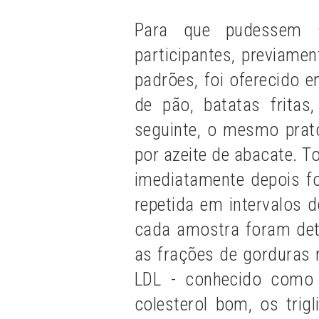
Para que pudessem s
participantes, previame
padrões, foi oferecido
de pão, batatas frita
seguinte, o mesmo prato
por azeite de abacate. T
imediatamente depois fo
repetida em intervalos 
cada amostra foram dete
as frações de gorduras 
LDL - conhecido como 
colesterol bom, os tri