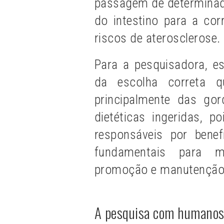
passagem de determinad
do intestino para a cor
riscos de aterosclerose.
Para a pesquisadora, e
da escolha correta q
principalmente das gor
dietéticas ingeridas,
responsáveis por bene
fundamentais para m
promoção e manutenção
A pesquisa com humano