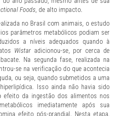
nal do ano passado, mesmo antes de sua
nctional Foods
, de alto impacto.
ealizada no Brasil com animais, o estudo
ários parâmetros metabólicos podiam ser
duzidos a níveis adequados quando à
ratos
Wistar
adicionou-se, por cerca de
abacate. Na segunda fase, realizada na
ntrou-se na verificação do que acontecia
uda, ou seja, quando submetidos a uma
 hiperlipídica. Isso ainda não havia sido
 o efeito da ingestão dos alimentos nos
 metabólicos imediatamente após sua
mina efeito pós-prandial. Nesta etapa,