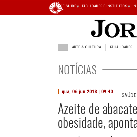
Main
ÁREA DE SAÚDE
FACULDADES E INSTITUTOS
IN
superior
JU
ARTE & CULTURA
ATUALIDADES
menu
superior
NOTÍCIAS
qua, 06 jun 2018 | 09:40
SAÚDE
Azeite de abacat
obesidade, apont