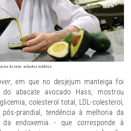
autora da tese: achados inéditos
over
, em que no desjejum manteiga foi
te do abacate avocado Hass, mostrou
glicemia, colesterol total, LDL-colesterol,
ão pós-prandial, tendência à melhoria da
o da endoxemia - que corresponde à