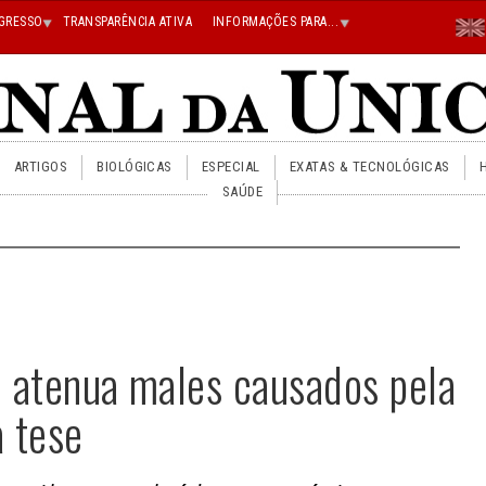
Menu
GRESSO
TRANSPARÊNCIA ATIVA
INFORMAÇÕES PARA...
En
Superi
Direito
ARTIGOS
BIOLÓGICAS
ESPECIAL
EXATAS & TECNOLÓGICAS
SAÚDE
e atenua males causados pela
a tese