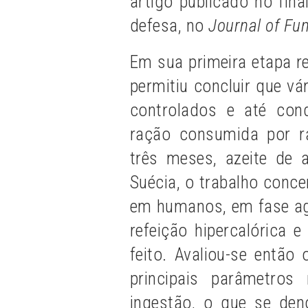
artigo publicado no fi
defesa, no
Journal of Fu
Em sua primeira etapa r
permitiu concluir que v
controlados e até con
ração consumida por 
três meses, azeite de 
Suécia, o trabalho conce
em humanos, em fase ag
refeição hipercalórica e
feito. Avaliou-se então
principais parâmetros
ingestão, o que se deno