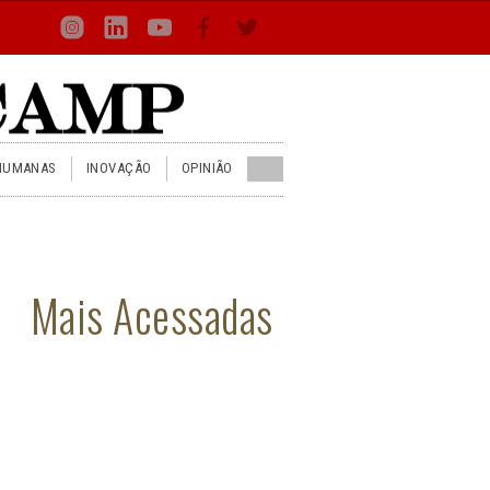
Loca
Busca
Inst
Lin
You
Face
Twit
or
HUMANAS
INOVAÇÃO
OPINIÃO
Mais Acessadas