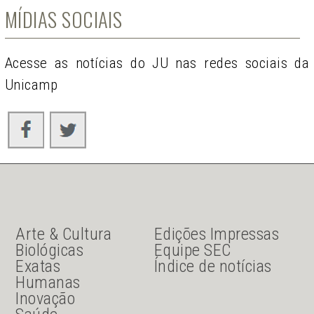
MÍDIAS SOCIAIS
Acesse as notícias do JU nas redes sociais da
Unicamp
JU Menu acesso rápido
JU menu sanduiche
Arte & Cultura
Edições Impressas
Biológicas
Equipe SEC
Exatas
Índice de notícias
Humanas
Inovação