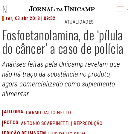
JU
NOTÍCIAS
menu
ter, 03 abr 2018 | 09:52
ATUALIDADES
superi
Fosfoetanolamina, de ‘pílula
do câncer’ a caso de polícia
Análises feitas pela Unicamp revelam que
não há traço da substância no produto,
agora comercializado como suplemento
alimentar
AUTORIA
CARMO GALLO NETTO
FOTOS
ANTONIO SCARPINETTI | REPRODUÇÃO
EDIÇÃO DE IMAGEM