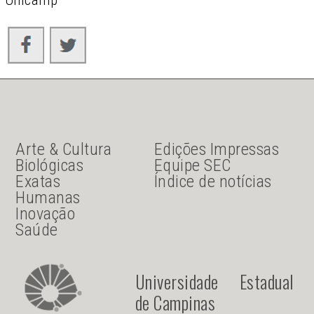
JU Menu acesso rápido
JU menu sanduiche
Arte & Cultura
Edições Impressas
Biológicas
Equipe SEC
Exatas
Índice de notícias
Humanas
Inovação
Saúde
Universidade Estadual
de Campinas