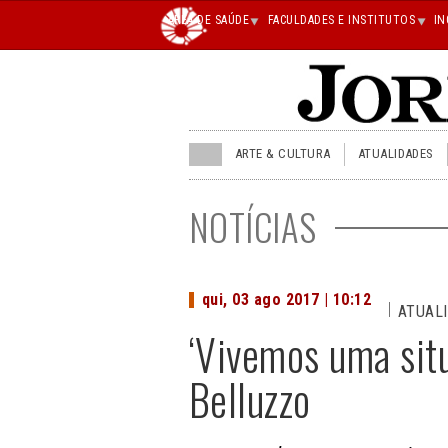
Main
ÁREA DE SAÚDE
FACULDADES E INSTITUTOS
IN
superior
JU
ARTE & CULTURA
ATUALIDADES
menu
superior
NOTÍCIAS
qui, 03 ago 2017 | 10:12
ATUAL
‘Vivemos uma situ
Belluzzo