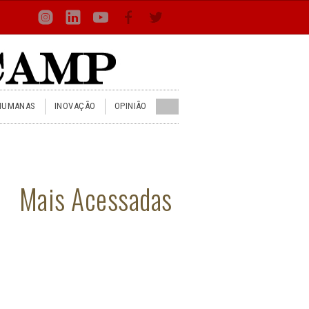
Loca
Busca
Inst
Lin
You
Face
Twit
or
HUMANAS
INOVAÇÃO
OPINIÃO
Mais Acessadas