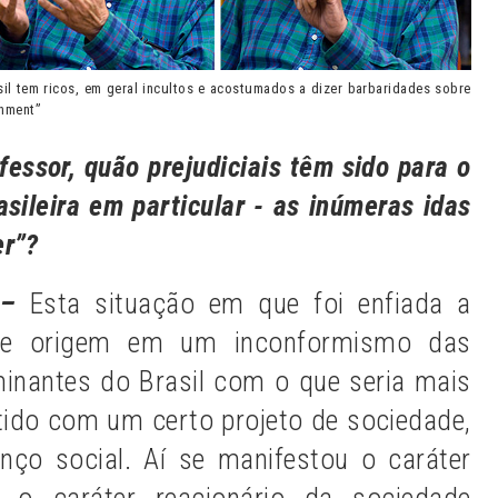
il tem ricos, em geral incultos e acostumados a dizer barbaridades sobre
chment”
essor, quão prejudiciais têm sido para o
asileira em particular - as inúmeras idas
er”?
 –
Esta situação em que foi enfiada a
teve origem em um inconformismo das
minantes do Brasil com o que seria mais
do com um certo projeto de sociedade,
ço social. Aí se manifestou o caráter
 o caráter reacionário da sociedade