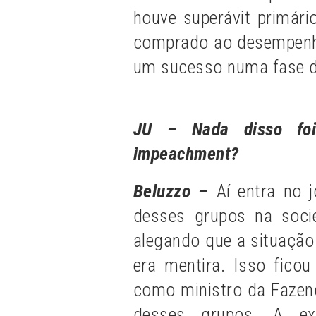
houve superávit primári
comprado ao desempenho
um sucesso numa fase d
JU – Nada disso fo
impeachment?
Beluzzo –
Aí entra no 
desses grupos na soci
alegando que a situação f
era mentira. Isso fico
como ministro da Fazend
desses grupos. A ex