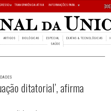
Menu
GRESSO
TRANSPARÊNCIA ATIVA
INFORMAÇÕES PARA...
En
Superi
Direito
ARTIGOS
BIOLÓGICAS
ESPECIAL
EXATAS & TECNOLÓGICAS
SAÚDE
IDADES
ação ditatorial’, afirma