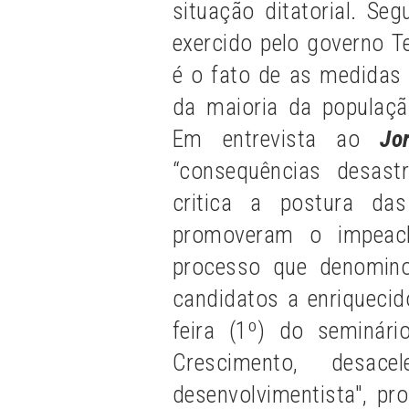
situação ditatorial. Se
exercido pelo governo Te
é o fato de as medidas 
da maioria da populaçã
Em entrevista ao
Jo
“consequências desas
critica a postura das
promoveram o impeach
processo que denomino
candidatos a enriquecido
feira (1º) do seminár
Crescimento, desac
desenvolvimentista", pr