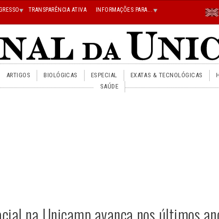
Menu
GRESSO
TRANSPARÊNCIA ATIVA
INFORMAÇÕES PARA...
En
Superi
Direito
ARTIGOS
BIOLÓGICAS
ESPECIAL
EXATAS & TECNOLÓGICAS
SAÚDE
racial na Unicamp avança nos últimos an