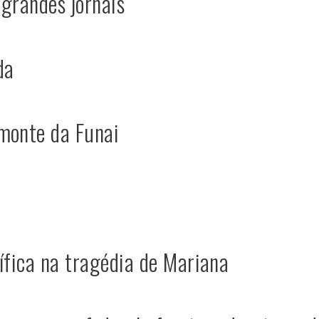
 grandes jornais
da
monte da Funai
ífica na tragédia de Mariana