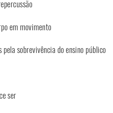
 repercussão
orpo em movimento
 pela sobrevivência do ensino público
ce ser