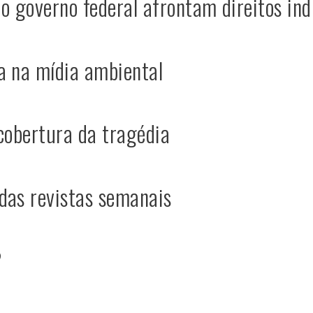
do governo federal afrontam direitos in
a na mídia ambiental
 cobertura da tragédia
das revistas semanais
?