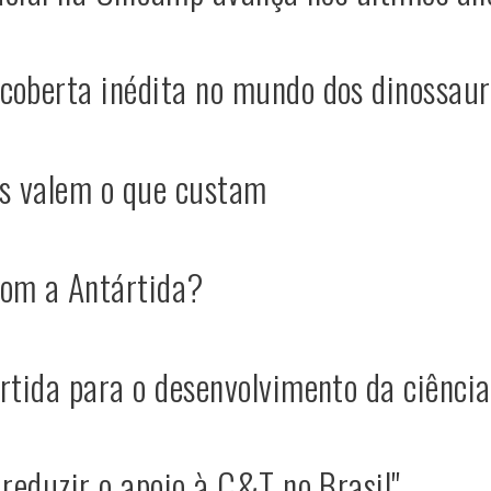
coberta inédita no mundo dos dinossaur
as valem o que custam
com a Antártida?
rtida para o desenvolvimento da ciência 
 reduzir o apoio à C&T no Brasil"