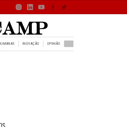
Loca
Busca
Inst
Lin
You
Face
Twit
or
HUMANAS
INOVAÇÃO
OPINIÃO
os