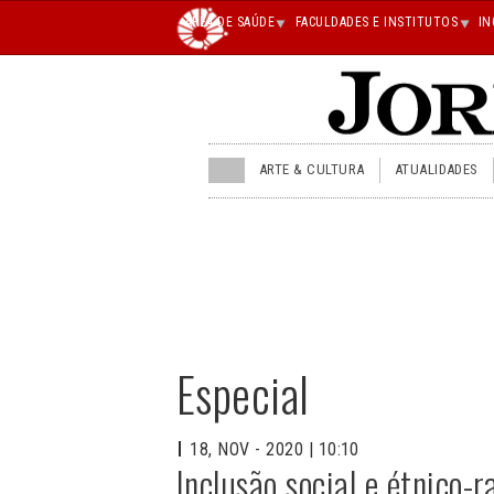
Main
ÁREA DE SAÚDE
FACULDADES E INSTITUTOS
IN
superior
JU
ARTE & CULTURA
ATUALIDADES
menu
superior
Especial
18, NOV - 2020 | 10:10
Inclusão social e étnico-