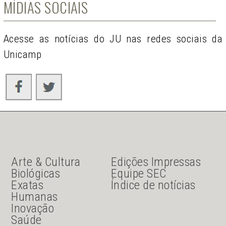
MÍDIAS SOCIAIS
Acesse as notícias do JU nas redes sociais da
Unicamp
JU Menu acesso rápido
JU menu sanduiche
Arte & Cultura
Edições Impressas
Biológicas
Equipe SEC
Exatas
Índice de notícias
Humanas
Inovação
Saúde