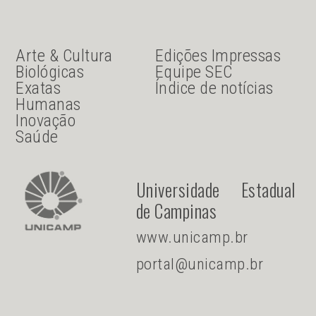
JU Menu acesso rápido
JU menu sanduiche
Arte & Cultura
Edições Impressas
Biológicas
Equipe SEC
Exatas
Índice de notícias
Humanas
Inovação
Saúde
Universidade Estadual
de Campinas
www.unicamp.br
portal@unicamp.br