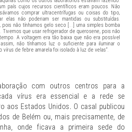
áquinas como os outros laboratórios estavam fazendo.
m país cujos recursos científicos eram poucos. Não
sávamos comprar ultracentrífugas ou coisas do tipo,
ar elas não poderiam ser mantidas ou substituídas.
o, pois não tínhamos gelo seco [...] uma simples bomba
. Tivemos que usar refrigerador de querosene, pois não
o tempo. A voltagem era tão baixa que não era possível
, assim, não tínhamos luz o suficiente para iluminar o
o vírus de febre amarela foi isolado à luz de velas”.
laboração com outros centros para a
 cada vírus era essencial e a rede se
iro aos Estados Unidos. O casal publicou
iados de Belém ou, mais precisamente, de
zinha, onde ficava a primeira sede do