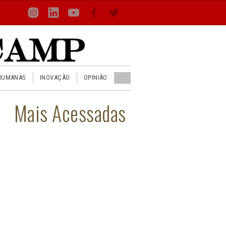
Loca
Busca
Inst
Lin
You
Face
Twit
or
HUMANAS
INOVAÇÃO
OPINIÃO
Mais Acessadas