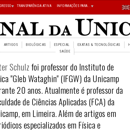
Menu
GRESSO
TRANSPARÊNCIA ATIVA
INFORMAÇÕES PARA...
En
Superi
Direito
ARTIGOS
BIOLÓGICAS
ESPECIAL
EXATAS & TECNOLÓGICAS
SAÚDE
ter Schulz
foi professor do Instituto de
sica
"Gleb Wataghin"
(IFGW) da Unicamp
rante 20 anos. Atualmente é professor da
culdade de Ciências Aplicadas (FCA) da
icamp, em Limeira. Além de artigos em
riódicos especializados em Física e