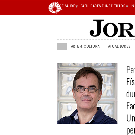
Main
ÁREA DE SAÚDE
FACULDADES E INSTITUTOS
IN
superior
JU
ARTE & CULTURA
ATUALIDADES
menu
superior
Pe
Fí
du
Fa
Un
pe