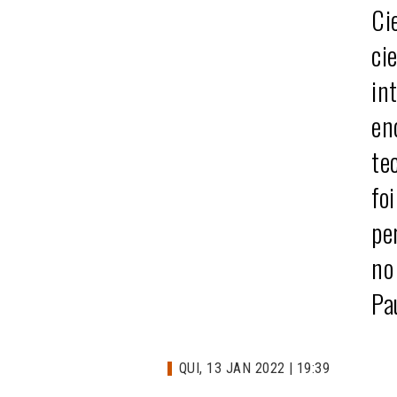
Ci
ci
in
en
te
fo
pe
no
Pa
QUI, 13 JAN 2022 | 19:39