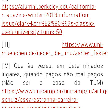
https://alumni.berkeley.edu/california-
magazine/winter-2013-information-
issue/clark-kerr%E2%80%99s-classic-
uses-university-turns-50
[III]
https://www.uni-
muenchen.de/ueber_die_lmu/zahlen_fakten
[IV]
Que às vezes, em determinados
lugares, quando pagos são mal pagos
(Não sei o caso da TUM)
https://www.unicamp.br/unicamp/ju/artigo
schulz/essa-estranha-carreira-