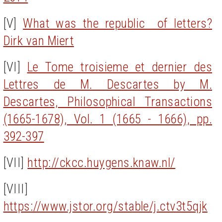
[V]
What was the republic of letters?
Dirk van Miert
[VI]
Le Tome troisieme et dernier des
Lettres de M. Descartes by M.
Descartes, Philosophical Transactions
(1665-1678), Vol. 1 (1665 - 1666), pp.
392-397
[VII]
http://ckcc.huygens.knaw.nl/
[VIII]
https://www.jstor.org/stable/j.ctv3t5qjk