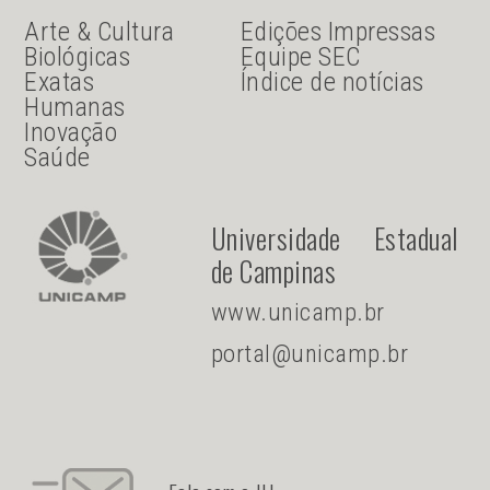
JU Menu acesso rápido
JU menu sanduiche
Arte & Cultura
Edições Impressas
Biológicas
Equipe SEC
Exatas
Índice de notícias
Humanas
Inovação
Saúde
Universidade Estadual
de Campinas
www.unicamp.br
portal@unicamp.br