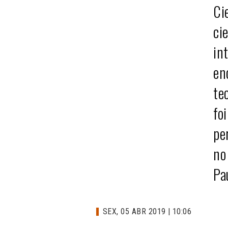
Ci
ci
in
en
te
fo
pe
no
Pa
SEX, 05 ABR 2019 | 10:06