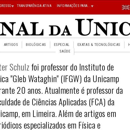
Menu
GRESSO
TRANSPARÊNCIA ATIVA
INFORMAÇÕES PARA...
En
Superi
Direito
ARTIGOS
BIOLÓGICAS
ESPECIAL
EXATAS & TECNOLÓGICAS
SAÚDE
ter Schulz
foi professor do Instituto de
sica
"Gleb Wataghin"
(IFGW) da Unicamp
rante 20 anos. Atualmente é professor da
culdade de Ciências Aplicadas (FCA) da
icamp, em Limeira. Além de artigos em
riódicos especializados em Física e