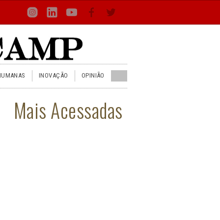
Loca
Busca
Inst
Lin
You
Face
Twit
or
HUMANAS
INOVAÇÃO
OPINIÃO
Mais Acessadas