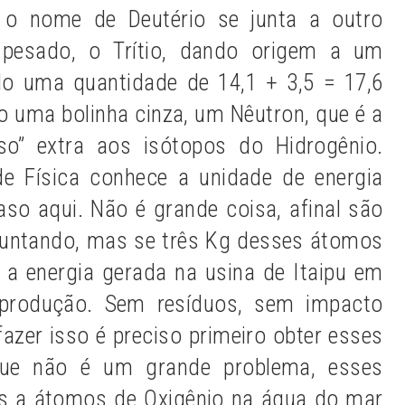
 o nome de Deutério se junta a outro
 pesado, o Trítio, dando origem a um
do uma quantidade de 14,1 + 3,5 = 17,6
o uma bolinha cinza, um Nêutron, que é a
so” extra aos isótopos do Hidrogênio.
 Física conhece a unidade de energia
o aqui. Não é grande coisa, afinal são
juntando, mas se três Kg desses átomos
 a energia gerada na usina de Itaipu em
produção. Sem resíduos, sem impacto
fazer isso é preciso primeiro obter esses
que não é um grande problema, esses
os a átomos de Oxigênio na água do mar