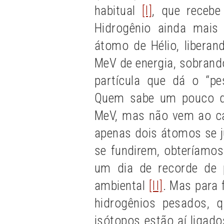
habitual
[I]
, que recebe
Hidrogênio ainda mais
átomo de Hélio, liberan
MeV de energia, sobrand
partícula que dá o “pe
Quem sabe um pouco de
MeV, mas não vem ao cas
apenas dois átomos se 
se fundirem, obteríamos
um dia de recorde de 
ambiental
[II]
. Mas para 
hidrogênios pesados, 
isótopos estão aí ligad