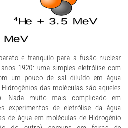
arato e tranquilo para a fusão nuclear
 anos 1920: uma simples eletrólise com
com um pouco de sal diluído em água
 Hidrogênios das moléculas são aqueles
o). Nada muito mais complicado em
es experimentos de eletrólise da água
as de água em moléculas de Hidrogênio
io do outro) comuns em feiras de