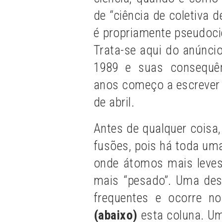
de “ciência de coletiva d
é propriamente pseudociê
Trata-se aqui do anúnci
1989 e suas consequên
anos começo a escrever 
de abril.
Antes de qualquer coisa,
fusões, pois há toda um
onde átomos mais leve
mais “pesado”. Uma de
frequentes e ocorre no 
(abaixo)
esta coluna. U