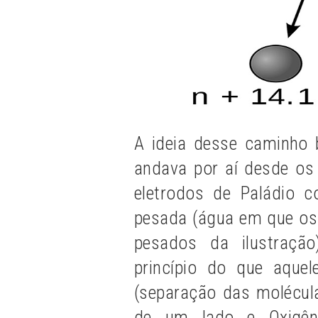
A ideia desse caminho b
andava por aí desde os
eletrodos de Paládio 
pesada (água em que os
pesados da ilustraçã
princípio do que aquel
(separação das molécul
de um lado e Oxigên