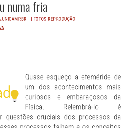
u numa fria
.UNICAMP.BR
FOTOS
REPRODUÇÃO
VA
n
Share
Quase esqueço a efeméride de
um dos acontecimentos mais
curiosos e embaraçosos da
Física. Relembrá-lo é
ar questões cruciais dos processos da
 esses processos falham e os conceitos