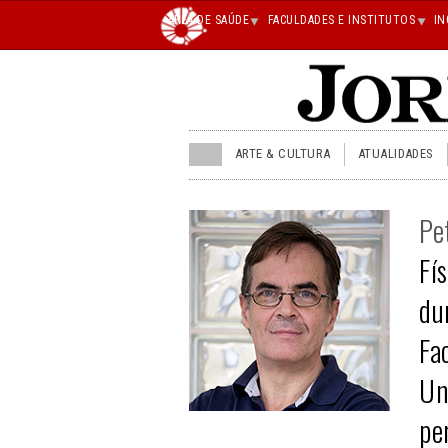
Main
ÁREA DE SAÚDE
FACULDADES E INSTITUTOS
IN
superior
JU
ARTE & CULTURA
ATUALIDADES
menu
superior
Pe
Fí
du
Fa
Un
pe