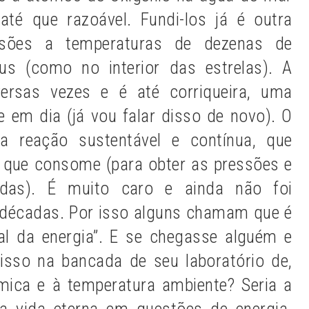
té que razoável. Fundi-los já é outra
essões a temperaturas de dezenas de
us (como no interior das estrelas). A
versas vezes e é até corriqueira, uma
e em dia (já vou falar disso de novo). O
 reação sustentável e contínua, que
 que consome (para obter as pressões e
adas). É muito caro e ainda não foi
 décadas. Por isso alguns chamam que é
al da energia”. E se chegasse alguém e
isso na bancada de seu laboratório de,
mica e à temperatura ambiente? Seria a
da vida eterna em questões de energia.