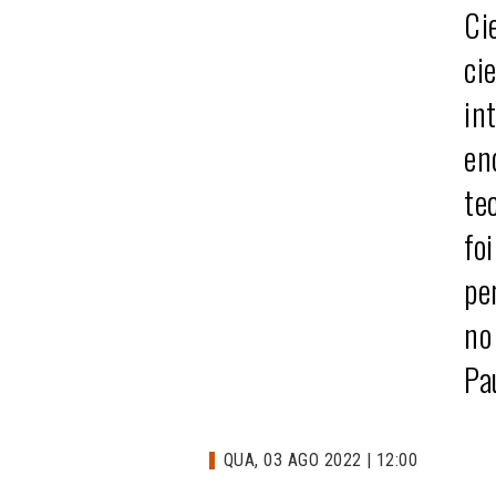
Ci
ci
in
en
te
fo
pe
no
Pa
QUA, 03 AGO 2022 | 12:00