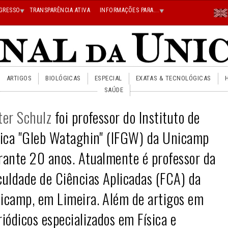
Menu
GRESSO
TRANSPARÊNCIA ATIVA
INFORMAÇÕES PARA...
En
Superi
Direito
ARTIGOS
BIOLÓGICAS
ESPECIAL
EXATAS & TECNOLÓGICAS
SAÚDE
ter Schulz
foi professor do Instituto de
sica
"Gleb Wataghin"
(IFGW) da Unicamp
rante 20 anos. Atualmente é professor da
culdade de Ciências Aplicadas (FCA) da
icamp, em Limeira. Além de artigos em
riódicos especializados em Física e