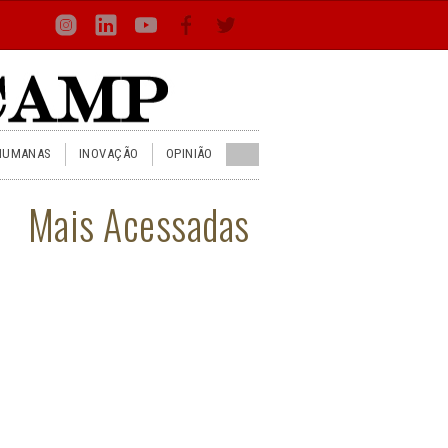
Loca
Busca
Inst
Lin
You
Face
Twit
or
HUMANAS
INOVAÇÃO
OPINIÃO
Mais Acessadas