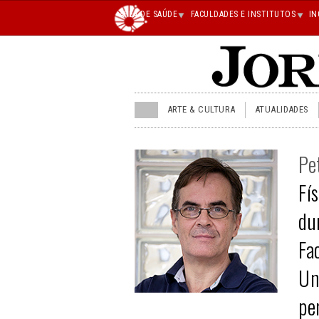
Main
ÁREA DE SAÚDE
FACULDADES E INSTITUTOS
IN
superior
JU
ARTE & CULTURA
ATUALIDADES
menu
superior
Pe
Fí
du
Fa
Un
pe