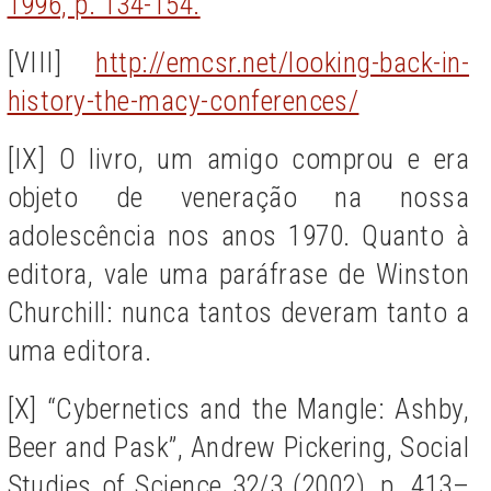
1996, p. 134-154.
[VIII]
http://emcsr.net/looking-back-in-
history-the-macy-conferences/
[IX] O livro, um amigo comprou e era
objeto de veneração na nossa
adolescência nos anos 1970. Quanto à
editora, vale uma paráfrase de Winston
Churchill: nunca tantos deveram tanto a
uma editora.
[X] “Cybernetics and the Mangle: Ashby,
Beer and Pask”, Andrew Pickering, Social
Studies of Science 32/3 (2002), p. 413–