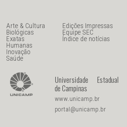
JU Menu acesso rápido
JU menu sanduiche
Arte & Cultura
Edições Impressas
Biológicas
Equipe SEC
Exatas
Índice de notícias
Humanas
Inovação
Saúde
Universidade Estadual
de Campinas
www.unicamp.br
portal@unicamp.br