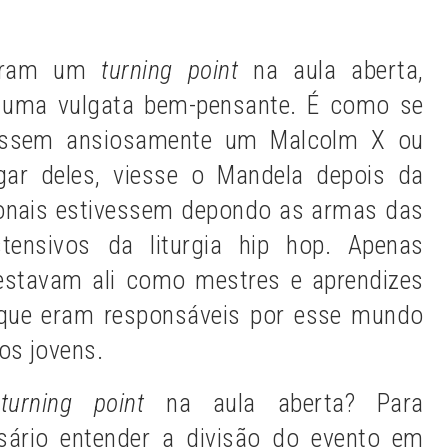
zaram um
turning point
na aula aberta,
a uma vulgata bem-pensante. É como se
assem ansiosamente um Malcolm X ou
gar deles, viesse o Mandela depois da
ionais estivessem depondo as armas das
ensivos da liturgia hip hop. Apenas
 estavam ali como mestres e aprendizes
 que eram responsáveis por esse mundo
os jovens.
e
turning point
na aula aberta? Para
sário entender a divisão do evento em