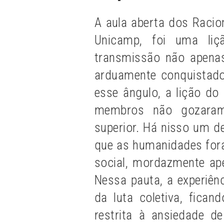
A aula aberta dos Racio
Unicamp, foi uma liç
transmissão não apena
arduamente conquistado
esse ângulo, a lição do
membros não gozaram
superior. Há nisso um d
que as humanidades fora
social, mordazmente ape
Nessa pauta, a experiênc
da luta coletiva, fica
restrita à ansiedade d