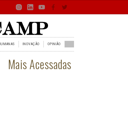
Loca
Busca
Inst
Lin
You
Face
Twit
or
HUMANAS
INOVAÇÃO
OPINIÃO
Mais Acessadas