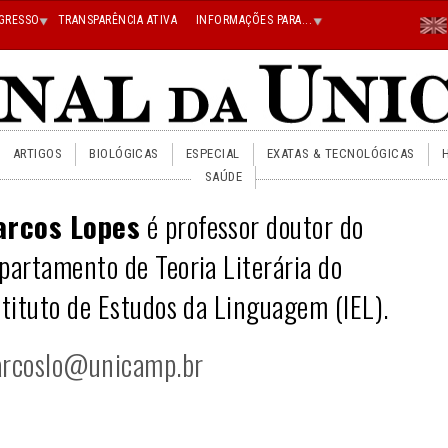
Menu
GRESSO
TRANSPARÊNCIA ATIVA
INFORMAÇÕES PARA...
En
Superi
Direito
ARTIGOS
BIOLÓGICAS
ESPECIAL
EXATAS & TECNOLÓGICAS
SAÚDE
rcos Lopes
é professor doutor do
partamento de Teoria Literária do
stituto de Estudos da Linguagem (IEL).
rcoslo@unicamp.br