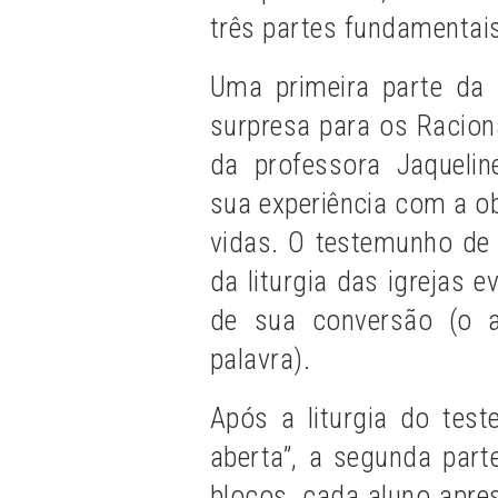
três partes fundamentai
Uma primeira parte da a
surpresa para os Racion
da professora Jaquelin
sua experiência com a o
vidas. O testemunho de
da liturgia das igrejas e
de sua conversão (o 
palavra).
Após a liturgia do test
aberta”, a segunda par
blocos, cada aluno apre