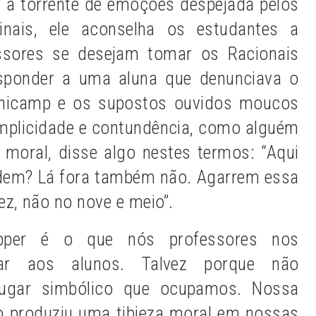
ar a torrente de emoções despejada pelos
inais, ele aconselha os estudantes a
essores se desejam tomar os Racionais
sponder a uma aluna que denunciava o
 Unicamp e os supostos ouvidos moucos
simplicidade e contundência, como alguém
moral, disse algo nestes termos: “Aqui
dem? Lá fora também não. Agarrem essa
ez, não no nove e meio”.
pper é o que nós professores nos
ar aos alunos. Talvez porque não
lugar simbólico que ocupamos. Nossa
vo produziu uma tibieza moral em nossas