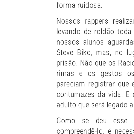
forma ruidosa.
Nossos rappers reali
levando de roldão tod
nossos alunos aguard
Steve Biko, mas, no lu
prisão. Não que os Rac
rimas e os gestos ost
pareciam registrar que
contumazes da vida. E
adulto que será legado a
Como se deu ess
compreendê-lo, é neces