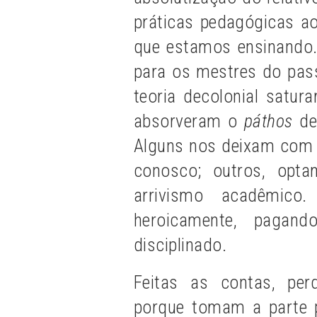
práticas pedagógicas a
que estamos ensinando.
para os mestres do pas
teoria decolonial satur
absorveram o
páthos
des
Alguns nos deixam com
conosco; outros, opta
arrivismo acadêmico
heroicamente, pagan
disciplinado.
Feitas as contas, pe
porque tomam a parte p