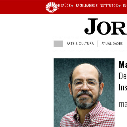
Main
ÁREA DE SAÚDE
FACULDADES E INSTITUTOS
IN
superior
JU
ARTE & CULTURA
ATUALIDADES
menu
superior
Ma
De
In
ma