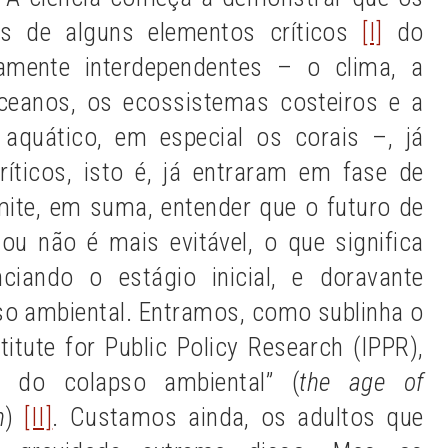
ios de alguns elementos críticos
[I]
do
damente interdependentes – o clima, a
oceanos, os ecossistemas costeiros e a
 aquático, em especial os corais –, já
íticos, isto é, já entraram em fase de
ermite, em suma, entender que o futuro de
u não é mais evitável, o que significa
ciando o estágio inicial, e doravante
pso ambiental. Entramos, como sublinha o
titute for Public Policy Research (IPPR),
e do colapso ambiental” (
the age of
n
)
[II]
. Custamos ainda, os adultos que