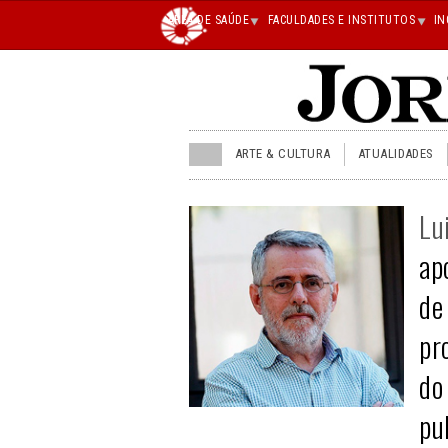
Main
ÁREA DE SAÚDE
FACULDADES E INSTITUTOS
IN
superior
JU
ARTE & CULTURA
ATUALIDADES
menu
superior
Lu
ap
de
pr
do
pu