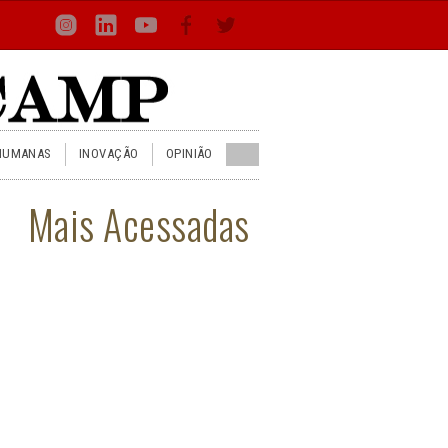
Loca
Busca
Inst
Lin
You
Face
Twit
or
HUMANAS
INOVAÇÃO
OPINIÃO
Mais Acessadas