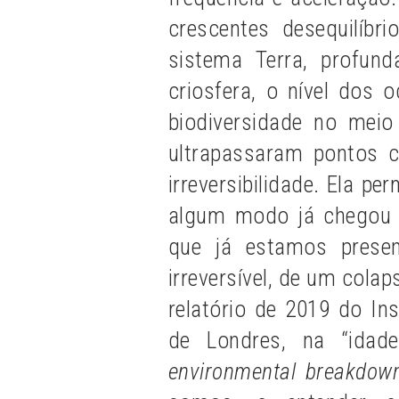
crescentes desequilíbr
sistema Terra, profun
criosfera, o nível dos 
biodiversidade no meio
ultrapassaram pontos cr
irreversibilidade. Ela p
algum modo já chegou o
que já estamos presen
irreversível, de um cola
relatório de 2019 do Ins
de Londres, na “idad
environmental breakdow