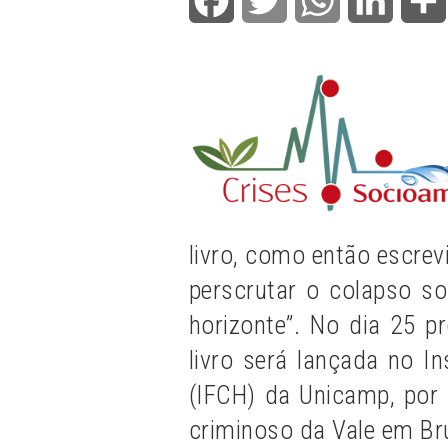
livro
, como então escrevi
perscrutar o colapso s
horizonte”. No dia 25 p
livro será lançada no I
(IFCH) da Unicamp, por
criminoso da Vale em B