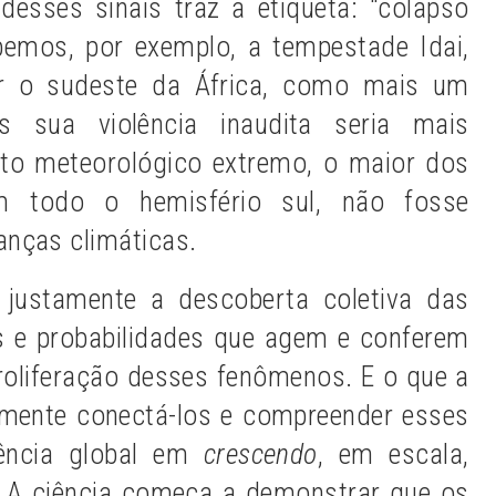
esses sinais traz a etiqueta: “colapso
bemos, por exemplo, a tempestade Idai,
r o sudeste da África, como mais um
as sua violência inaudita seria mais
nto meteorológico extremo, o maior dos
em todo o hemisfério sul, não fosse
nças climáticas.
 justamente a descoberta coletiva das
s e probabilidades que agem e conferem
proliferação desses fenômenos. E o que a
tamente conectá-los e compreender esses
ência global em
crescendo
,
em escala,
. A ciência começa a demonstrar que os