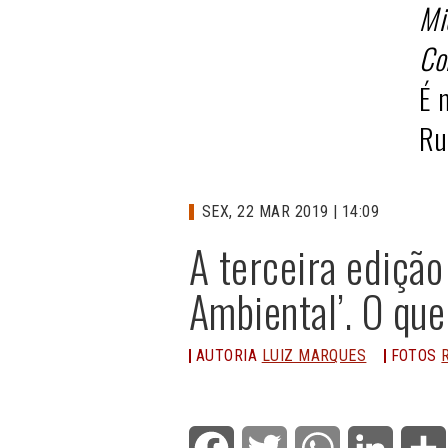
Mi
Co
É 
Ru
SEX, 22 MAR 2019 | 14:09
A terceira edição
Ambiental’. O qu
AUTORIA
LUIZ MARQUES
FOTOS
Facebook
Twitter
WhatsApp
LinkedI