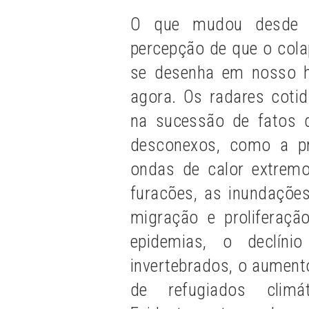
O que mudou desde o
percepção de que o cola
se desenha em nosso ho
agora. Os radares coti
na sucessão de fatos d
desconexos, como a pr
ondas de calor extremo,
furacões, as inundaçõe
migração e proliferaçã
epidemias, o declíni
invertebrados, o aument
de refugiados climá