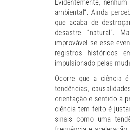
Evidentemente, nenhum d
ambiental”. Ainda perce
que acaba de destroça
desastre “natural”. M
improvável se esse eve
registros históricos 
impulsionado pelas muda
Ocorre que a ciência é
tendências, causalidade
orientação e sentido à 
ciência tem feito é jus
sinais como uma tend
frequência e aceleração