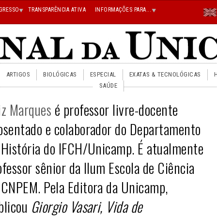
Menu
GRESSO
TRANSPARÊNCIA ATIVA
INFORMAÇÕES PARA...
En
Superi
Direito
ARTIGOS
BIOLÓGICAS
ESPECIAL
EXATAS & TECNOLÓGICAS
SAÚDE
iz Marques
é professor livre-docente
osentado e colaborador do Departamento
 História do IFCH/Unicamp. É atualmente
ofessor sênior da Ilum Escola de Ciência
 CNPEM. Pela Editora da Unicamp,
blicou
Giorgio Vasari, Vida de