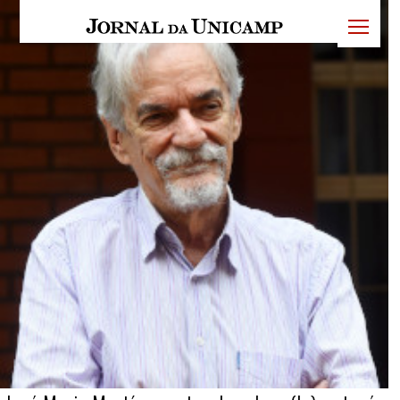
JU
menu
superi