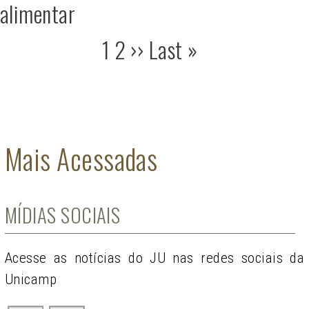
alimentar
Página
1
Page
2
Próxima
››
Last
Last »
atual
página
page
Mais Acessadas
MÍDIAS SOCIAIS
Acesse as notícias do JU nas redes sociais da
Unicamp