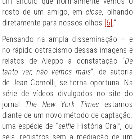
um ângulo que normalmente vemos o
rosto de um amigo, em
close,
olhando
diretamente para nossos olhos
[6]
.”
Pensando na ampla disseminação – e
no rápido ostracismo dessas imagens e
relatos de Aleppo a constatação “
De
tanto ver, não vemos mais
”, de autoria
de Jean Comolli, se torna oportuna. Na
série de vídeos divulgados no site do
jornal
The New York Times
estamos
diante de um novo método de captação:
uma espécie de “
selfie
História Oral”
,
ou
seja, registros sem a mediação de um