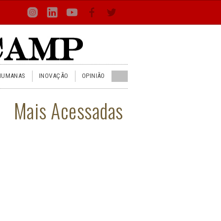
Loca
Busca
Inst
Lin
You
Face
Twit
or
HUMANAS
INOVAÇÃO
OPINIÃO
Mais Acessadas