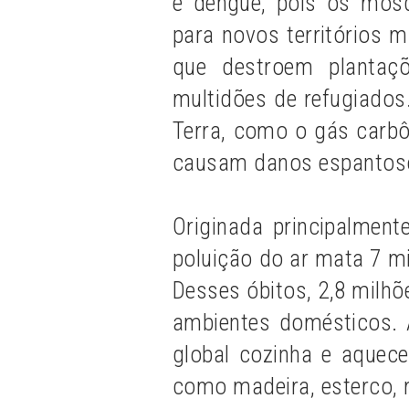
e dengue, pois os mos
para novos territórios 
que destroem plantaç
multidões de refugiados
Terra, como o gás carb
causam danos espantoso
Originada principalment
poluição do ar mata 7 m
Desses óbitos, 2,8 milhõ
ambientes domésticos. 
global cozinha e aquec
como madeira, esterco, 