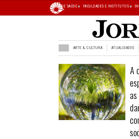
Main
ÁREA DE SAÚDE
FACULDADES E INSTITUTOS
IN
superior
JU
ARTE & CULTURA
ATUALIDADES
menu
superior
A 
es
as
da
co
so