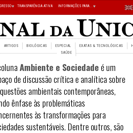
Menu
GRESSO
TRANSPARÊNCIA ATIVA
INFORMAÇÕES PARA...
En
Superi
Direito
ARTIGOS
BIOLÓGICAS
ESPECIAL
EXATAS & TECNOLÓGICAS
SAÚDE
coluna
Ambiente e Sociedade
é um
paço de discussão crítica e analítica sobre
 questões ambientais contemporâneas,
ndo ênfase às problemáticas
ncernentes às transformações para
ciedades sustentáveis. Dentre outros, são