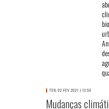
ab
cl
bi
ur
An
de
ag
qu
TER, 02 FEV 2021 | 12:50
Mudanças climáti