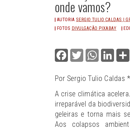
onde vamos?
AUTORIA
SERGIO TULIO CALDAS | 
FOTOS
DIVULGAÇÃO PIXABAY
ED
Facebook
Twitter
WhatsApp
LinkedI
Por
Sergio Tulio Caldas 
A crise climática acele
irreparável da biodivers
geleiras e torna mais s
Aos colapsos ambien