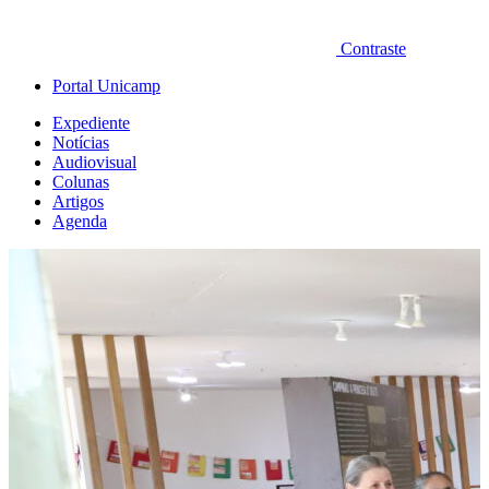
Contraste
Portal Unicamp
Expediente
Notícias
Audiovisual
Colunas
Artigos
Agenda