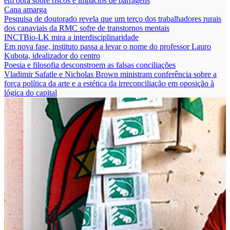
em obra sobre riscos e impactos de barragens
Cana amarga
Pesquisa de doutorado revela que um terço dos trabalhadores rurais
dos canaviais da RMC sofre de transtornos mentais
INCTBio-LK mira a interdisciplinaridade
Em nova fase, instituto passa a levar o nome do professor Lauro
Kubota, idealizador do centro
Poesia e filosofia desconstroem as falsas conciliações
Vladimir Safatle e Nicholas Brown ministram conferência sobre a
força política da arte e a estética da irreconciliação em oposição à
lógica do capital