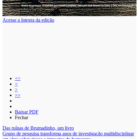
Acesse a íntegra da edição
Primeira página
<<
Voltar
<
Próxima página
>
Última página
>>
Aumentar
Diminuir
Baixar PDF
Fechar
Das ruínas de Brumadinho, um livro
Grupo de pesquisa transforma anos de investigação multidisciplinar