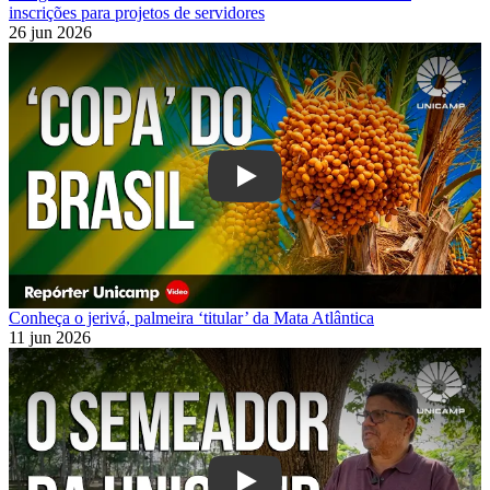
inscrições para projetos de servidores
26 jun 2026
Play
Conheça o jerivá, palmeira ‘titular’ da Mata Atlântica
11 jun 2026
Play