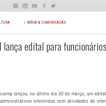
Loca
Inst
Lin
You
Face
Twit
or
LTURA
MÍDIA & COMUNICAÇÃO
 lança edital para funcionário
nicamp lançou, no último dia 30 de março, um edita
-administrativos envolvidos com atividades de inte