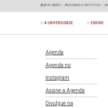
Main
ÁREA DE SAÚDE
FACULDADES E INSTITUTOS
IN
superior
A UNIVERSIDADE
ENSINO
Main
menu
Agenda
AGENDA
Agenda no
Instagram
Assine a Agenda
Divulgue na