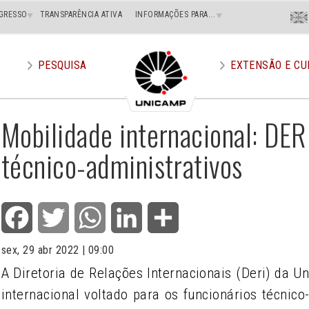
Menu
GRESSO
TRANSPARÊNCIA ATIVA
INFORMAÇÕES PARA...
En
Superi
Direito
PESQUISA
EXTENSÃO E CU
Mobilidade internacional: DERI
técnico-administrativos
Facebook
Twitter
WhatsApp
LinkedIn
Share
sex, 29 abr 2022 | 09:00
A Diretoria de Relações Internacionais (Deri) da U
internacional voltado para os funcionários técnico