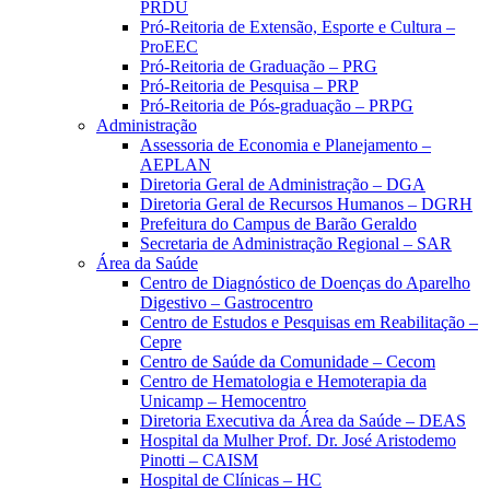
PRDU
Pró-Reitoria de Extensão, Esporte e Cultura –
ProEEC
Pró-Reitoria de Graduação – PRG
Pró-Reitoria de Pesquisa – PRP
Pró-Reitoria de Pós-graduação – PRPG
Administração
Assessoria de Economia e Planejamento –
AEPLAN
Diretoria Geral de Administração – DGA
Diretoria Geral de Recursos Humanos – DGRH
Prefeitura do Campus de Barão Geraldo
Secretaria de Administração Regional – SAR
Área da Saúde
Centro de Diagnóstico de Doenças do Aparelho
Digestivo – Gastrocentro
Centro de Estudos e Pesquisas em Reabilitação –
Cepre
Centro de Saúde da Comunidade – Cecom
Centro de Hematologia e Hemoterapia da
Unicamp – Hemocentro
Diretoria Executiva da Área da Saúde – DEAS
Hospital da Mulher Prof. Dr. José Aristodemo
Pinotti – CAISM
Hospital de Clínicas – HC