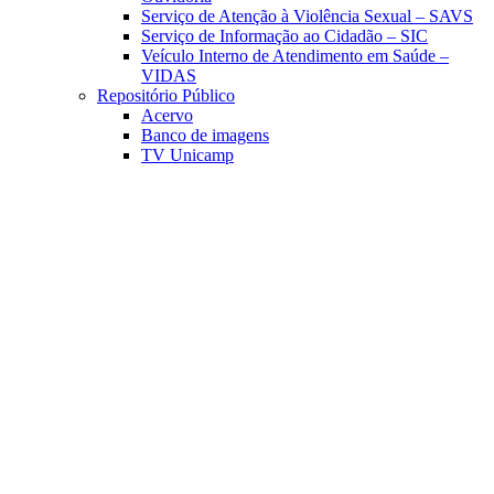
Serviço de Atenção à Violência Sexual – SAVS
Serviço de Informação ao Cidadão – SIC
Veículo Interno de Atendimento em Saúde –
VIDAS
Repositório Público
Acervo
Banco de imagens
TV Unicamp
Link para o Facebook
Link para o Linkedin