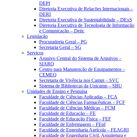
DEPI
Diretoria Executiva de Relações Internacionais –
DERI
Diretoria Executiva de Sustentabilidade – DExS
Diretoria Executiva de Tecnologia de Informação
e Comunicação – Detic
Legislação
Procuradoria Geral – PG
Secretaria Geral – SG
Serviços
Arquivo Central do Sistema de Arquivos –
SIARQ
Centro para Manutenção de Equipamentos –
CEMEQ
Secretaria de Vivência nos Campi – SVC
Sistema de Bibliotecas da Unicamp – SBU
Unidades de Ensino e Pesquisa
Faculdade de Ciências Aplicadas – FCA
Faculdade de Ciências Farmacêuticas – FCF
Faculdade de Ciências Médicas – FCM
Faculdade de Educação – FE
Faculdade de Educação Física – FEF
Faculdade de Enfermagem – FEnf
Faculdade de Engenharia Agrícola – FEAGRI
Faculdade de Engenharia Civil, Arquitetura e