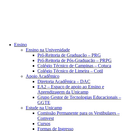
Ensino
Ensino na Universidade
Pró-Reitoria de Graduação – PRG
Pró-Reitoria de Pós-Graduação – PRPG
Colégio Técnico de Campinas – Cotuca
Colégio Técnico de Limeira – Cotil
Apoio Acadêmico
Diretoria Acadêmica – DAC
EA2 – Espaço de apoio ao Ensino e
Aprendizagem da Unicamp
Grupo Gestor de Tecnologias Educacionais –
GGTE
Estude na Unicamp
Comissão Permanente para os Vestibulares –
Comvest
Cursos
Formas de Ingresso