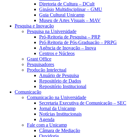
Diretoria de Cultura – DCult
Ginásio Multidisciplinar – GMU
Guia Cultural Unicamp
Museu de Artes Visuais – MAV
Pesquisa e Inovação
Pesquisa na Universidade
Pró-Reitoria de Pesquisa – PRP
Pró-Reitoria de Pós-Graduação – PRPG
Agência de Inovação – Inova
Centros e Núcleos
Grant Office
Pesquisadores
Produção Intelectual
Anuário de Pesquisa
Repositório de Dados
Repositório Institucional
Comunicação
Comunicação na Universidade
Secretaria Executiva de Comunicação – SEC
Jornal da Unicamp
Notícias Institucionais
Agenda
Fale com a Unicamp
Câmara de Mediação
Ouvidoria