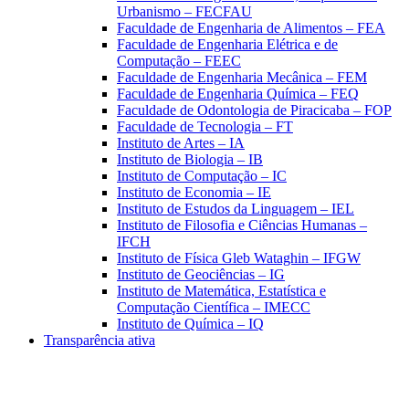
Urbanismo – FECFAU
Faculdade de Engenharia de Alimentos – FEA
Faculdade de Engenharia Elétrica e de
Computação – FEEC
Faculdade de Engenharia Mecânica – FEM
Faculdade de Engenharia Química – FEQ
Faculdade de Odontologia de Piracicaba – FOP
Faculdade de Tecnologia – FT
Instituto de Artes – IA
Instituto de Biologia – IB
Instituto de Computação – IC
Instituto de Economia – IE
Instituto de Estudos da Linguagem – IEL
Instituto de Filosofia e Ciências Humanas –
IFCH
Instituto de Física Gleb Wataghin – IFGW
Instituto de Geociências – IG
Instituto de Matemática, Estatística e
Computação Científica – IMECC
Instituto de Química – IQ
Transparência ativa
Aumentar fonte