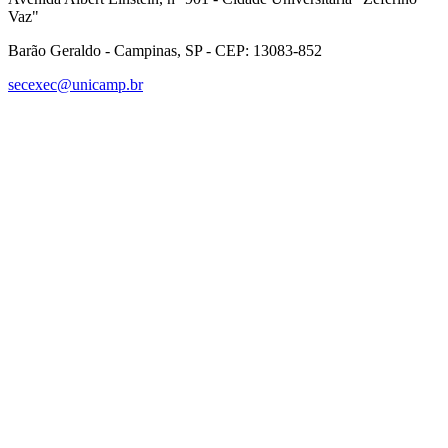
Vaz"
Barão Geraldo - Campinas, SP - CEP: 13083-852
secexec@unicamp.br
Link para o Facebook
Link para o Linkedin
Link para o Instagram