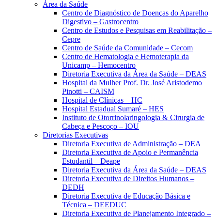
Área da Saúde
Centro de Diagnóstico de Doenças do Aparelho
Digestivo – Gastrocentro
Centro de Estudos e Pesquisas em Reabilitação –
Cepre
Centro de Saúde da Comunidade – Cecom
Centro de Hematologia e Hemoterapia da
Unicamp – Hemocentro
Diretoria Executiva da Área da Saúde – DEAS
Hospital da Mulher Prof. Dr. José Aristodemo
Pinotti – CAISM
Hospital de Clínicas – HC
Hospital Estadual Sumaré – HES
Instituto de Otorrinolaringologia & Cirurgia de
Cabeça e Pescoço – IOU
Diretorias Executivas
Diretoria Executiva de Administração – DEA
Diretoria Executiva de Apoio e Permanência
Estudantil – Deape
Diretoria Executiva da Área da Saúde – DEAS
Diretoria Executiva de Direitos Humanos –
DEDH
Diretoria Executiva de Educação Básica e
Técnica – DEEDUC
Diretoria Executiva de Planejamento Integrado –