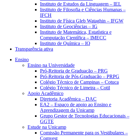
Instituto de Estudos da Linguagem – IEL
Instituto de Filosofia e Ciências Humanas –
IFCH
Instituto de Física Gleb Wataghin – IFGW
Instituto de Geociências – IG
Instituto de Matemática, Estatística e
Computação Científica – IMECC
Instituto de Química – IQ
Transparência ativa
Ensino
Ensino na Universidade
Pró-Reitoria de Graduação – PRG
Pró-Reitoria de Pós-Graduação – PRPG
Colégio Técnico de Campinas – Cotuca
Colégio Técnico de Limeira – Cotil
Apoio Acadêmico
Diretoria Acadêmica – DAC
EA2 – Espaço de apoio ao Ensino e
Aprendizagem da Unicamp
Grupo Gestor de Tecnologias Educacionais –
GGTE
Estude na Unicamp
Comissão Permanente para os Vestibulares –
Comvest