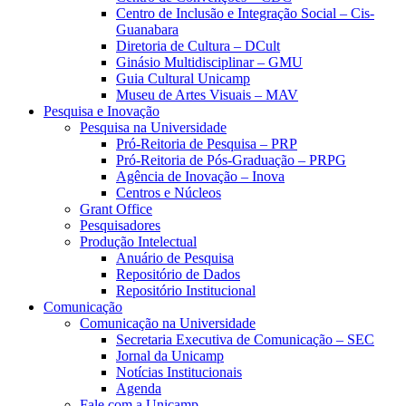
Centro de Inclusão e Integração Social – Cis-
Guanabara
Diretoria de Cultura – DCult
Ginásio Multidisciplinar – GMU
Guia Cultural Unicamp
Museu de Artes Visuais – MAV
Pesquisa e Inovação
Pesquisa na Universidade
Pró-Reitoria de Pesquisa – PRP
Pró-Reitoria de Pós-Graduação – PRPG
Agência de Inovação – Inova
Centros e Núcleos
Grant Office
Pesquisadores
Produção Intelectual
Anuário de Pesquisa
Repositório de Dados
Repositório Institucional
Comunicação
Comunicação na Universidade
Secretaria Executiva de Comunicação – SEC
Jornal da Unicamp
Notícias Institucionais
Agenda
Fale com a Unicamp